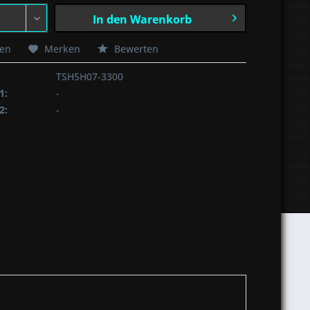
In den
Warenkorb
hen
Merken
Bewerten
TSH5H07-3300
1:
-
2:
-