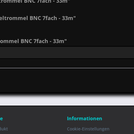
trommel BNC 7fach - 33m"
eltrommel BNC 7fach - 33m"
rommel BNC 7fach - 33m"
ce
Informationen
dukt
Cookie-Einstellungen