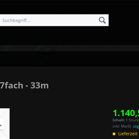
7fach - 33m
1.140,
Inhalt:
1 Stück
inkl. MwSt.
zzg
Lieferzeit