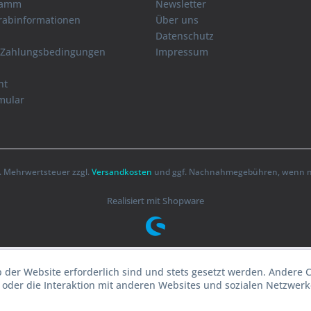
ramm
Newsletter
orabinformationen
Über uns
Datenschutz
 Zahlungsbedingungen
Impressum
ht
mular
zl. Mehrwertsteuer zzgl.
Versandkosten
und ggf. Nachnahmegebühren, wenn ni
Realisiert mit Shopware
b der Website erforderlich sind und stets gesetzt werden. Andere 
oder die Interaktion mit anderen Websites und sozialen Netzwerke