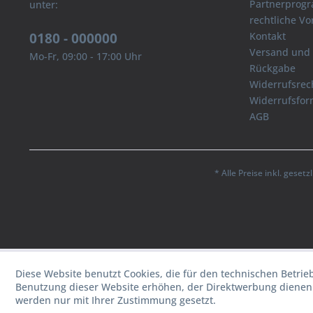
Partnerprog
unter:
rechtliche V
0180 - 000000
Kontakt
Versand und
Mo-Fr, 09:00 - 17:00 Uhr
Rückgabe
Widerrufsrec
Widerrufsfor
AGB
* Alle Preise inkl. geset
Diese Website benutzt Cookies, die für den technischen Betrie
Benutzung dieser Website erhöhen, der Direktwerbung dienen 
werden nur mit Ihrer Zustimmung gesetzt.