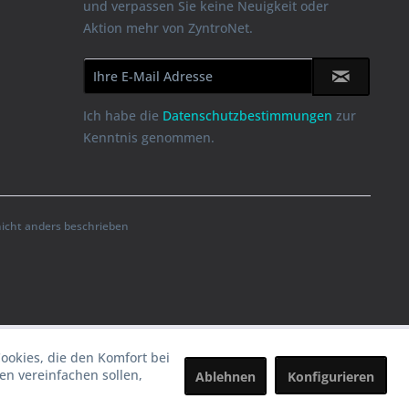
und verpassen Sie keine Neuigkeit oder
Aktion mehr von ZyntroNet.
Ich habe die
Datenschutzbestimmungen
zur
Kenntnis genommen.
cht anders beschrieben
Cookies, die den Komfort bei
n vereinfachen sollen,
Ablehnen
Konfigurieren