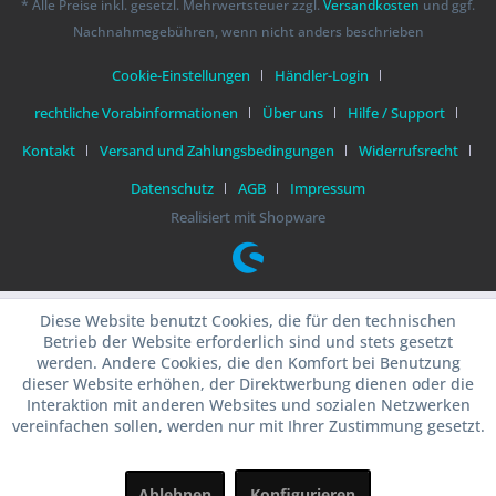
* Alle Preise inkl. gesetzl. Mehrwertsteuer zzgl.
Versandkosten
und ggf.
Nachnahmegebühren, wenn nicht anders beschrieben
Cookie-Einstellungen
Händler-Login
rechtliche Vorabinformationen
Über uns
Hilfe / Support
Kontakt
Versand und Zahlungsbedingungen
Widerrufsrecht
Datenschutz
AGB
Impressum
Realisiert mit Shopware
Diese Website benutzt Cookies, die für den technischen
Betrieb der Website erforderlich sind und stets gesetzt
werden. Andere Cookies, die den Komfort bei Benutzung
dieser Website erhöhen, der Direktwerbung dienen oder die
Interaktion mit anderen Websites und sozialen Netzwerken
vereinfachen sollen, werden nur mit Ihrer Zustimmung gesetzt.
Ablehnen
Konfigurieren