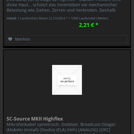
dicke Haut... schützt das Innenleben vor mechanischer
Belastung wie Ziehen, Zerren und Verknoten. Deshalb
haben wir dem STAGE 22...
Inhalt
1 Laufende(r) Meter
(2.210,00 € * / 1000 Laufende(r) Meter)
2,21 € *
Merken
SC-Source MKII Highflex
Mikrofonkabel symetrisch, Outdoor, Broadcast (Stage)
(Mobile) (Install) (Studio) (ELA) (HiFi) [ANALOG] [OFC]