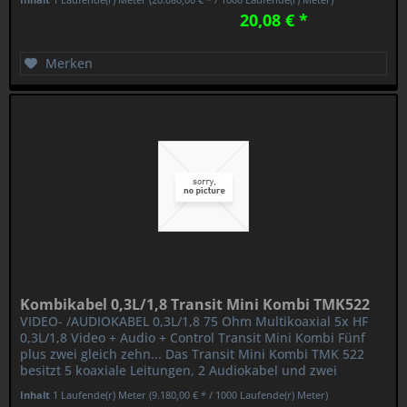
20,08 € *
Merken
Kombikabel 0,3L/1,8 Transit Mini Kombi TMK522
VIDEO- /AUDIOKABEL 0,3L/1,8 75 Ohm Multikoaxial 5x HF
0,3L/1,8 Video + Audio + Control Transit Mini Kombi Fünf
plus zwei gleich zehn... Das Transit Mini Kombi TMK 522
besitzt 5 koaxiale Leitungen, 2 Audiokabel und zwei
Steuerleitungen in...
Inhalt
1 Laufende(r) Meter
(9.180,00 € * / 1000 Laufende(r) Meter)