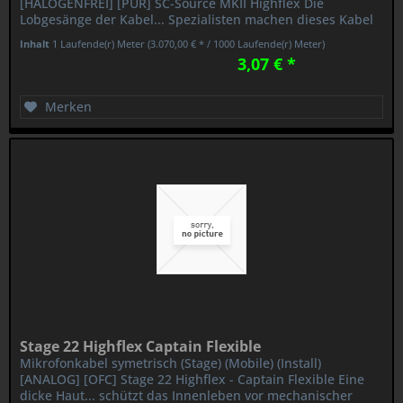
[HALOGENFREI] [PUR] SC-Source MKII Highflex Die
Lobgesänge der Kabel... Spezialisten machen dieses Kabel
zum Verkaufsrenner....
Inhalt
1 Laufende(r) Meter
(3.070,00 € * / 1000 Laufende(r) Meter)
3,07 € *
Merken
Stage 22 Highflex Captain Flexible
Mikrofonkabel symetrisch (Stage) (Mobile) (Install)
[ANALOG] [OFC] Stage 22 Highflex - Captain Flexible Eine
dicke Haut... schützt das Innenleben vor mechanischer