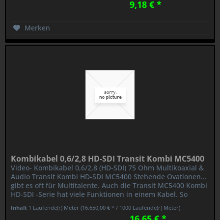
9,18 € *
Merken
Kombikabel 0,6/2,8 HD-SDI Transit Kombi MC5400
Video- Kombikabel 0,6/2,8 (HD-SDI) 75 Ohm Multikoaxial &
Audio Transit Kombi HD-SDI MC5400 Stehende Ovationen...
gibt es oft für Multitalente. Auch die Transit MC5400 Kombi
HD-SDI -Serie hat viele Funktionen in einem Kabel. So
haben wir...
Inhalt
1 Laufende(r) Meter
(16.650,00 € * / 1000 Laufende(r) Meter)
16,65 € *