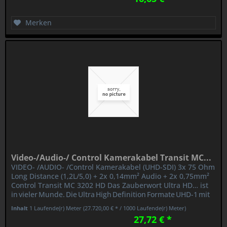
Merken
Video-/Audio-/ Control Kamerakabel Transit MC...
VIDEO- /AUDIO- /Control Kamerakabel (UHD-SDI) 3x 75 Ohm
Long Distance (1,2L/5,0) + 2x 0,14mm² Audio + 2x 0,75mm²
Control Transit MC 3202 HD Das Zauberwort Ultra HD… ist
in vieler Munde. Die Ultra High Definition Formate UHD-1 mit
4K...
Inhalt
1 Laufende(r) Meter
(27.720,00 € * / 1000 Laufende(r) Meter)
27,72 € *