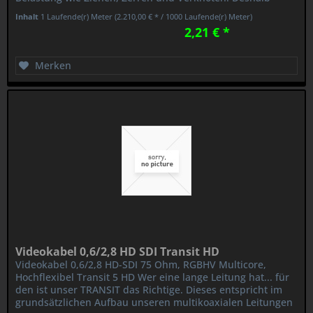
haben wir dem STAGE 22...
Inhalt
1 Laufende(r) Meter
(2.210,00 € * / 1000 Laufende(r) Meter)
2,21 € *
Merken
Videokabel 0,6/2,8 HD SDI Transit HD
Videokabel 0,6/2,8 HD-SDI 75 Ohm, RGBHV Multicore,
Hochflexibel Transit 5 HD Wer eine lange Leitung hat... für
den ist unser TRANSIT das Richtige. Dieses entspricht im
grundsätzlichen Aufbau unseren multikoaxialen Leitungen