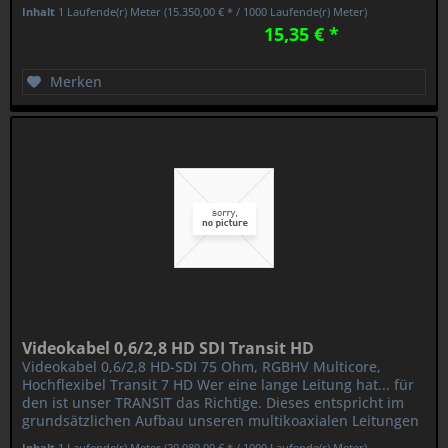
TRANSIT MINI...
Inhalt
1 Laufende(r) Meter
(15.350,00 € * / 1000 Laufende(r) Meter)
15,35 € *
Merken
Videokabel 0,6/2,8 HD SDI Transit HD
Videokabel 0,6/2,8 HD-SDI 75 Ohm, RGBHV Multicore,
Hochflexibel Transit 7 HD Wer eine lange Leitung hat... für
den ist unser TRANSIT das Richtige. Dieses entspricht im
grundsätzlichen Aufbau unseren multikoaxialen Leitungen
TRANSIT MINI...
Inhalt
1 Laufende(r) Meter
(20.080,00 € * / 1000 Laufende(r) Meter)