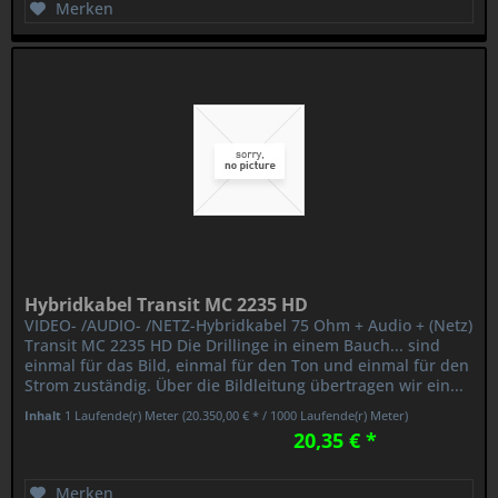
Merken
Hybridkabel Transit MC 2235 HD
VIDEO- /AUDIO- /NETZ-Hybridkabel 75 Ohm + Audio + (Netz)
Transit MC 2235 HD Die Drillinge in einem Bauch... sind
einmal für das Bild, einmal für den Ton und einmal für den
Strom zuständig. Über die Bildleitung übertragen wir ein...
Inhalt
1 Laufende(r) Meter
(20.350,00 € * / 1000 Laufende(r) Meter)
20,35 € *
Merken