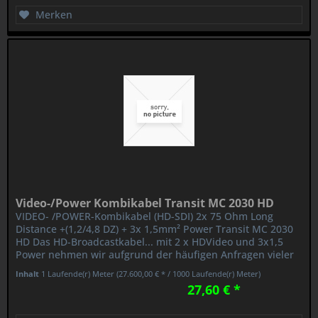
Merken
Video-/Power Kombikabel Transit MC 2030 HD
VIDEO- /POWER-Kombikabel (HD-SDI) 2x 75 Ohm Long
Distance +(1,2/4,8 DZ) + 3x 1,5mm² Power Transit MC 2030
HD Das HD-Broadcastkabel... mit 2 x HDVideo und 3x1,5
Power nehmen wir aufgrund der häufigen Anfragen vieler
Sendeanstalten in...
Inhalt
1 Laufende(r) Meter
(27.600,00 € * / 1000 Laufende(r) Meter)
27,60 € *