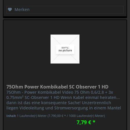
Merken
75Ohm Power Kombikabel SC Observer 1 HD
75Ohm - Power Kombikabel Video 75 Ohm 0,6/2,8 + 3x
0,75mm² SC-Observer 1 HD Wenn Kabel einmal heiraten...
dann ist das eine konsequente Sache! Unzertrennlich
liegen Videoleitung und Stromversorgung in einem Mantel
vereint beieinander....
Inhalt
1 Laufende(r) Meter
(7.790,00 € * / 1000 Laufende(r) Meter)
7,79 € *