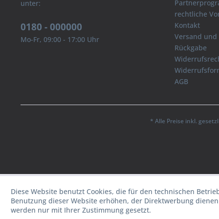
Partnerprog
unter:
rechtliche V
0180 - 000000
Kontakt
Versand und
Mo-Fr, 09:00 - 17:00 Uhr
Rückgabe
Widerrufsrec
Widerrufsfor
AGB
* Alle Preise inkl. geset
Diese Website benutzt Cookies, die für den technischen Betrie
Benutzung dieser Website erhöhen, der Direktwerbung dienen 
werden nur mit Ihrer Zustimmung gesetzt.