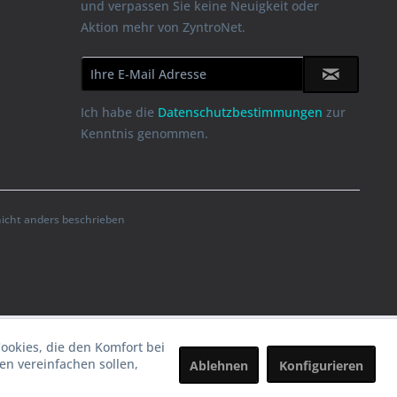
und verpassen Sie keine Neuigkeit oder
Aktion mehr von ZyntroNet.
Ich habe die
Datenschutzbestimmungen
zur
Kenntnis genommen.
cht anders beschrieben
Cookies, die den Komfort bei
n vereinfachen sollen,
Ablehnen
Konfigurieren