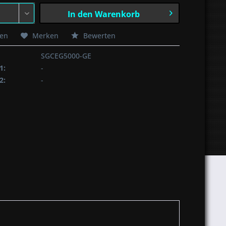
In den
Warenkorb
hen
Merken
Bewerten
SGCEG5000-GE
1:
-
2:
-