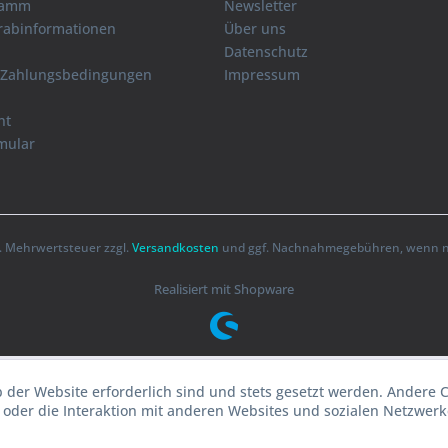
ramm
Newsletter
orabinformationen
Über uns
Datenschutz
 Zahlungsbedingungen
Impressum
ht
mular
zl. Mehrwertsteuer zzgl.
Versandkosten
und ggf. Nachnahmegebühren, wenn ni
Realisiert mit Shopware
b der Website erforderlich sind und stets gesetzt werden. Andere 
oder die Interaktion mit anderen Websites und sozialen Netzwerke