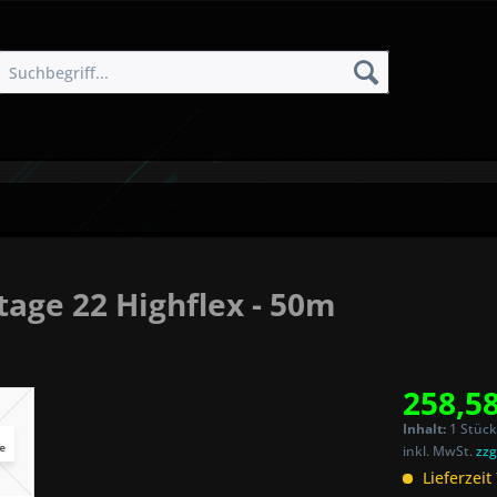
age 22 Highflex - 50m
258,58
Inhalt:
1 Stück
inkl. MwSt.
zzg
Lieferzeit