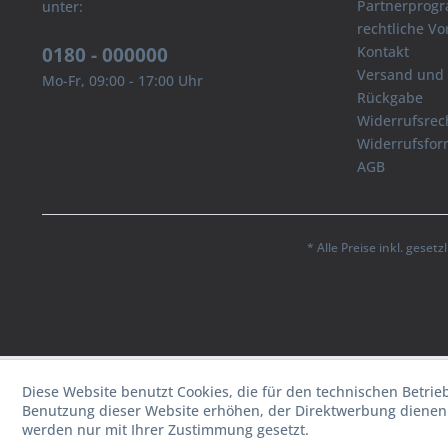
Partnerprog
unter:
rechtliche V
0180 - 000000
Kontakt
Versand und
Mo-Fr, 09:00 - 17:00 Uhr
Rückgabe
Widerrufsrec
Widerrufsfor
AGB
* Alle Preise inkl. geset
Diese Website benutzt Cookies, die für den technischen Betrie
Benutzung dieser Website erhöhen, der Direktwerbung dienen 
werden nur mit Ihrer Zustimmung gesetzt.