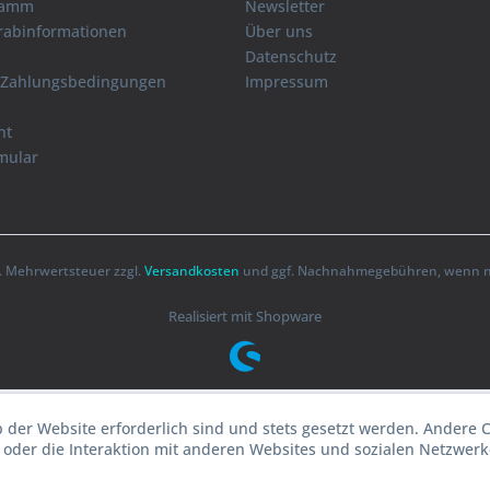
ramm
Newsletter
orabinformationen
Über uns
Datenschutz
 Zahlungsbedingungen
Impressum
ht
mular
zl. Mehrwertsteuer zzgl.
Versandkosten
und ggf. Nachnahmegebühren, wenn ni
Realisiert mit Shopware
b der Website erforderlich sind und stets gesetzt werden. Andere 
oder die Interaktion mit anderen Websites und sozialen Netzwerke