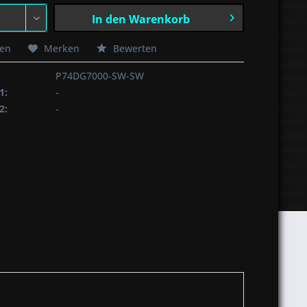
In den
Warenkorb
hen
Merken
Bewerten
P74DG7000-SW-SW
1:
-
2:
-