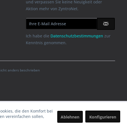
und verpassen Sie keine Neuigkeit oder
Aktion mehr von ZyntroNet.
Ich habe die
Datenschutzbestimmungen
zur
Kenntnis genommen.
cht anders beschrieben
Cookies, die den Komfort bei
n vereinfachen sollen,
Ablehnen
Konfigurieren