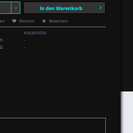
In den
Warenkorb
hen
Merken
Bewerten
K4S8H3000
1:
-
2:
-