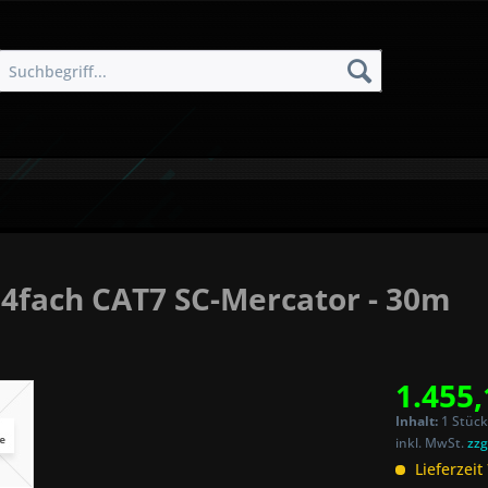
fach CAT7 SC-Mercator - 30m
1.455,
Inhalt:
1 Stück
inkl. MwSt.
zzg
Lieferzeit