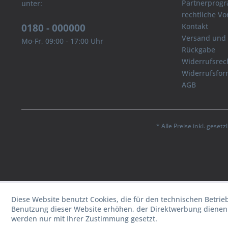
Partnerprog
unter:
rechtliche V
0180 - 000000
Kontakt
Versand und
Mo-Fr, 09:00 - 17:00 Uhr
Rückgabe
Widerrufsrec
Widerrufsfor
AGB
* Alle Preise inkl. geset
Diese Website benutzt Cookies, die für den technischen Betrie
Benutzung dieser Website erhöhen, der Direktwerbung dienen 
werden nur mit Ihrer Zustimmung gesetzt.