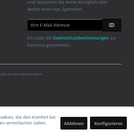
und verpassen Sie keine Neuigkeit oder
Aktion mehr von ZyntroNet.
Ich habe die
Datenschutzbestimmungen
zur
Kenntnis genommen.
cht anders beschrieben
Cookies, die den Komfort bei
n vereinfachen sollen,
Ablehnen
Konfigurieren