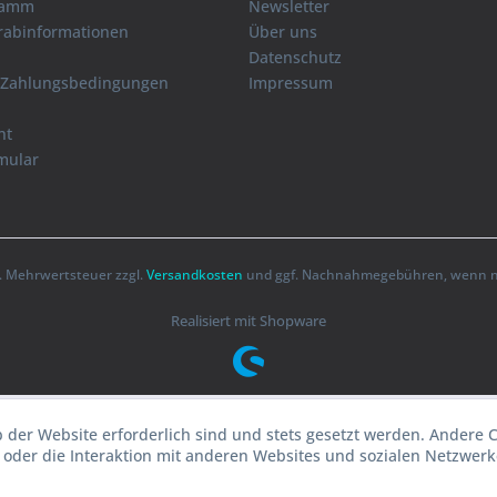
ramm
Newsletter
orabinformationen
Über uns
Datenschutz
 Zahlungsbedingungen
Impressum
ht
mular
zl. Mehrwertsteuer zzgl.
Versandkosten
und ggf. Nachnahmegebühren, wenn ni
Realisiert mit Shopware
b der Website erforderlich sind und stets gesetzt werden. Andere 
oder die Interaktion mit anderen Websites und sozialen Netzwerke