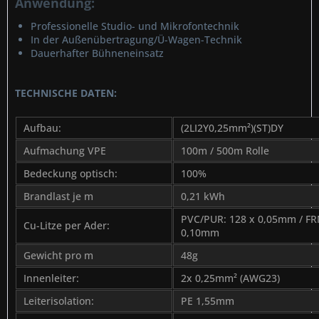
Anwendung:
Professionelle Studio- und Mikrofontechnik
In der Außenübertragung/Ü-Wagen-Technik
Dauerhafter Bühneneinsatz
TECHNISCHE DATEN:
Aufbau:
(2LI2Y0,25mm²)(ST)DY
Aufmachung VPE
100m / 500m Rolle
Bedeckung optisch:
100%
Brandlast je m
0,21 kWh
PVC/PUR: 128 x 0,05mm / FR
Cu-Litze per Ader:
0,10mm
Gewicht pro m
48g
Innenleiter:
2x 0,25mm² (AWG23)
Leiterisolation:
PE 1,55mm