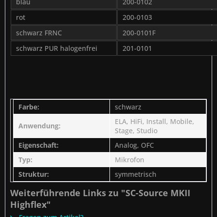
blau
200-0102
rot
200-0103
schwarz FRNC
200-0101F
schwarz PUR halogenfrei
201-0101
Farbe:
schwarz
ELA, HiFi, Install, Mobile,
Anwendung:
Stage, Studio
Eigenschaft:
Analog, OFC
Typ:
Mikrofon
Struktur:
symmetrisch
Weiterführende Links zu "SC-Source MKII
Highflex"