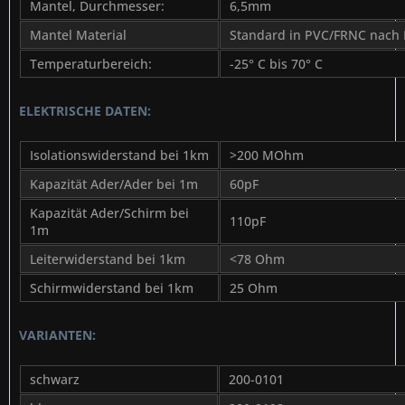
Mantel, Durchmesser:
6,5mm
Mantel Material
Standard in PVC/FRNC nach 
Temperaturbereich:
-25° C bis 70° C
ELEKTRISCHE DATEN:
Isolationswiderstand bei 1km
>200 MOhm
Kapazität Ader/Ader bei 1m
60pF
Kapazität Ader/Schirm bei
110pF
1m
Leiterwiderstand bei 1km
<78 Ohm
Schirmwiderstand bei 1km
25 Ohm
VARIANTEN:
schwarz
200-0101