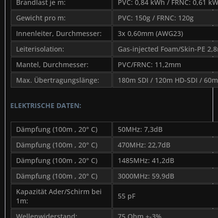
Brandlast je m:
PVC: 0,84 kWh / FRNC: 0,61 k
Gewicht pro m:
PVC: 150g / FRNC: 120g
Innenleiter, Durchmesser:
3x 0,60mm (AWG23)
Leiterisolation:
Gas-injected Foam/Skin-PE 2
Mantel, Durchmesser:
PVC/FRNC: 11,2mm
Max. Übertragungslänge:
180m SDI / 120m HD-SDI / 60m
ELEKTRISCHE DATEN:
Dämpfung (100m , 20° C)
50MHz: 7,3dB
Dämpfung (100m , 20° C)
470MHz: 22,7dB
Dämpfung (100m , 20° C)
1485MHz: 41,2dB
Dämpfung (100m , 20° C)
3000MHz: 59,9dB
Kapazität Ader/Schirm bei
55 pF
1m:
Wellenwiderstand:
75 Ohm +-3%