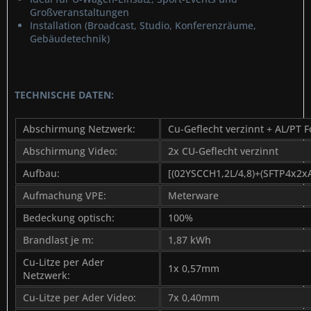
Großveranstaltungen
Installation (Broadcast, Studio, Konferenzräume,
Gebäudetechnik)
TECHNISCHE DATEN:
Abschirmung Netzwerk:
Cu-Geflecht verzinnt + AL/PT F
Abschirmung Video:
2x CU-Geflecht verzinnt
Aufbau:
[(02YSCCH1,2L/4,8)+(SFTP4x2
Aufmachung VPE:
Meterware
Bedeckung optisch:
100%
Brandlast je m:
1,87 kWh
Cu-Litze per Ader
1x 0,57mm
Netzwerk:
Cu-Litze per Ader Video:
7x 0,40mm