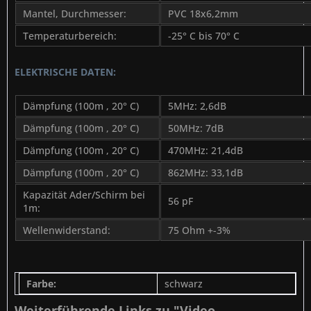
Mantel, Durchmesser:
PVC 18x6,2mm
Temperaturbereich:
-25° C bis 70° C
ELEKTRISCHE DATEN:
Dämpfung (100m , 20° C)
5MHz: 2,6dB
Dämpfung (100m , 20° C)
50MHz: 7dB
Dämpfung (100m , 20° C)
470MHz: 21,4dB
Dämpfung (100m , 20° C)
862MHz: 33,1dB
Kapazität Ader/Schirm bei
56 pF
1m:
Wellenwiderstand:
75 Ohm +-3%
Farbe:
schwarz
Weiterführende Links zu "Video