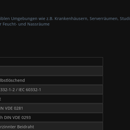
ensiblen Umgebungen wie z.B. Krankenhäusern, Serverräumen, Stud
für Feucht- und Nassräume
lbstlöschend
332-1-2 / IEC 60332-1
t
IN VDE 0281
ch DIN VDE 0293
erzinnter Beidraht