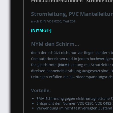
Produktinformationen "Stromleitung
Stromleitung, PVC Mantelleitun
nach DIN VDE 0250, Teil 204
(N)YM-ST-J
NYM den Schirm...
denn der schützt nicht nur vor Regen sondern b
Computerbereichen und in jedem hochwertigen S
Die geschirmte
{NAME
Leitung mit Schutzleiter 
direkten Sonneneinstrahlung ausgesetzt sind. D
Leitungen erfüllen die EG-Niederspannungsrich
Vorteile:
EMV-Schirmung gegen elektromagnetische St
Entspricht den Normen VDE 0250, VDE 0482-
Verwendung im nicht fest verlegten Zustand 