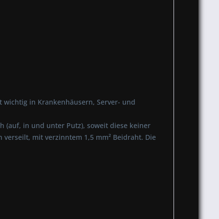
t wichtig in Krankenhäusern, Server- und
 (auf, in und unter Putz), soweit diese keiner
verseilt, mit verzinntem 1,5 mm² Beidraht. Die