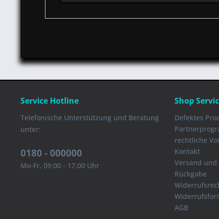
Service Hotline
Shop Servi
Telefonische Unterstützung und Beratung
Defektes Pro
Partnerprog
unter:
rechtliche V
0180 - 000000
Kontakt
Versand und
Mo-Fr, 09:00 - 17:00 Uhr
Rückgabe
Widerrufsrec
Widerrufsfor
AGB