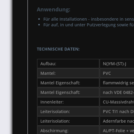
Anwendung:
Für alle Installationen - insbesondere in s
Für auf, in und unter Putzverlegung sowie 
TECHNISCHE DATEN:
Aufbau:
N()YM-(ST)-J
Mantel:
PVC
Mantel Eigenschaft:
flammwidrig se
Mantel Eigenschaft:
nach VDE 0482-
Innenleiter:
CU-Massivdrah
Leiterisolation:
PVC TI1 nach D
Leiterisolation:
Adernfarbe na
Abschirmung:
AL/PT-Folie + v