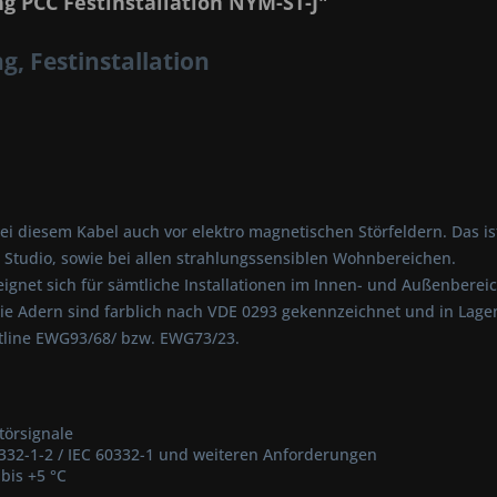
 PCC Festinstallation NYM-ST-J"
g, Festinstallation
ei diesem Kabel auch vor elektro magnetischen Störfeldern. Das is
tudio, sowie bei allen strahlungssensiblen Wohnbereichen.
eignet sich für sämtliche Installationen im Innen- und Außenbereich
ie Adern sind farblich nach VDE 0293 gekennzeichnet und in Lagen 
tline EWG93/68/ bzw. EWG73/23.
örsignale
332-1-2 / IEC 60332-1 und weiteren Anforderungen
bis +5 °C