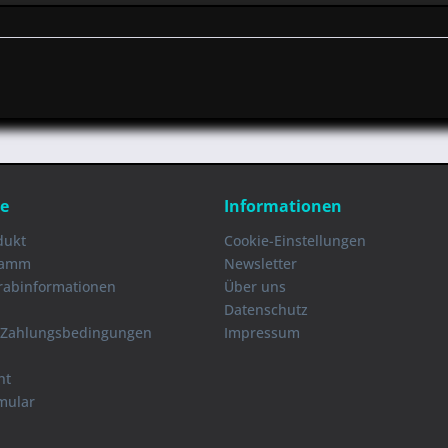
ce
Informationen
dukt
Cookie-Einstellungen
ramm
Newsletter
orabinformationen
Über uns
Datenschutz
 Zahlungsbedingungen
Impressum
ht
mular