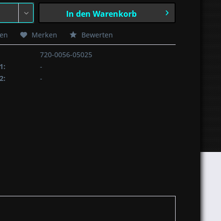
In den
Warenkorb
hen
Merken
Bewerten
720-0056-05025
1:
-
2:
-