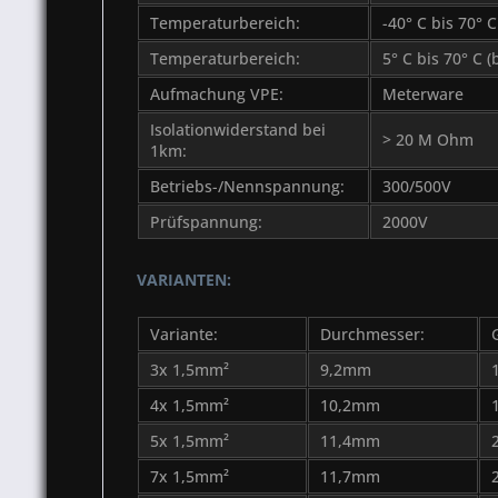
Temperaturbereich:
-40° C bis 70° 
Temperaturbereich:
5° C bis 70° C 
Aufmachung VPE:
Meterware
Isolationwiderstand bei
> 20 M Ohm
1km:
Betriebs-/Nennspannung:
300/500V
Prüfspannung:
2000V
VARIANTEN:
Variante:
Durchmesser:
3x 1,5mm²
9,2mm
4x 1,5mm²
10,2mm
5x 1,5mm²
11,4mm
7x 1,5mm²
11,7mm