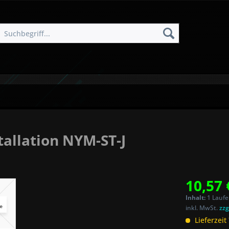
tallation NYM-ST-J
10,57 
Inhalt:
1 Laufe
inkl. MwSt.
zzg
Lieferzeit