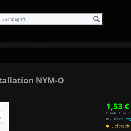
tallation NYM-O
1,53 €
Inhalt:
1 Laufe
inkl. MwSt.
zzg
Lieferzeit