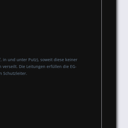
 in und unter Putz), soweit diese keiner
erseilt. Die Leitungen erfüllen die EG-
 Schutzleiter.