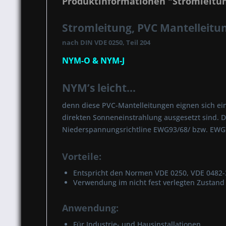
Produktinformationen "Stromleitun
Stromleitung, PVC Mantelleitun
nach DIN VDE 0250, Teil 204
NYM-O & NYM-J
NYM’s leicht...
denn diese PVC-Mantelleitungen eignen sich einf
direkten Sonneneinstrahlung ausgesetzt sind. Di
Niederspannungsrichtline EWG93/68/ bzw. EWG73
Vorteile:
Entspricht den Normen VDE 0250, VDE 0482-
Verwendung im nicht fest verlegten Zustand 
Anwendung:
Für Industrie- und Hausinstallationen