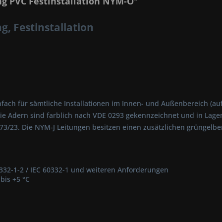
g PVC Festinstallation NYM-O"
g, Festinstallation
ach für sämtliche Installationen im Innen- und Außenbereich (auf,
e Adern sind farblich nach VDE 0293 gekennzeichnet und in Lagen v
/23. Die NYM-J Leitungen besitzen einen zusätzlichen grüngelben
332-1-2 / IEC 60332-1 und weiteren Anforderungen
bis +5 °C