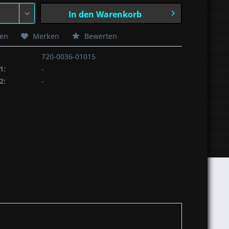
In den
Warenkorb
hen
Merken
Bewerten
720-0036-01015
1:
-
2:
-