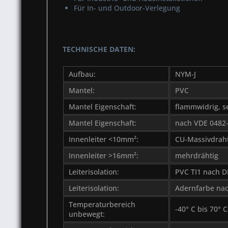
Für In- und Outdoor-Verlegung
TECHNISCHE DATEN:
Aufbau:
NYM-J
Mantel:
PVC
Mantel Eigenschaft:
flammwidrig, s
Mantel Eigenschaft:
nach VDE 0482-
Innenleiter <10mm²:
CU-Massivdrah
Innenleiter >16mm²:
mehrdrähtig
Leiterisolation:
PVC TI1 nach 
Leiterisolation:
Adernfarbe na
Temperaturbereich
-40° C bis 70° C
unbewegt: