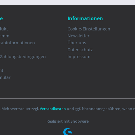
ce
Informationen
dukt
Cookie-Einstellungen
ramm
Newsletter
orabinformationen
Über uns
Datenschutz
 Zahlungsbedingungen
Impressum
ht
mular
zl. Mehrwertsteuer zzgl.
Versandkosten
und ggf. Nachnahmegebühren, wenn ni
Realisiert mit Shopware