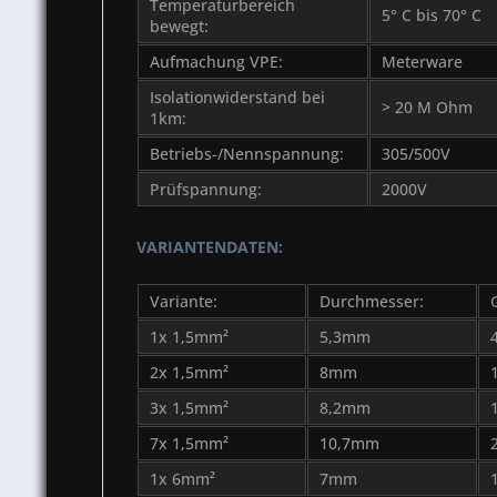
Temperaturbereich
5° C bis 70° C
bewegt:
Aufmachung VPE:
Meterware
Isolationwiderstand bei
> 20 M Ohm
1km:
Betriebs-/Nennspannung:
305/500V
Prüfspannung:
2000V
VARIANTENDATEN:
Variante:
Durchmesser:
1x 1,5mm²
5,3mm
2x 1,5mm²
8mm
3x 1,5mm²
8,2mm
7x 1,5mm²
10,7mm
1x 6mm²
7mm