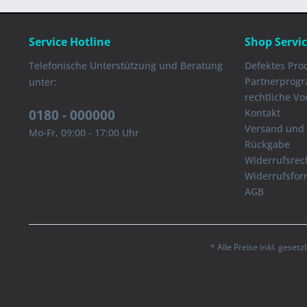
Service Hotline
Shop Servi
Telefonische Unterstützung und Beratung
Defektes Pro
Partnerprog
unter:
rechtliche V
0180 - 000000
Kontakt
Versand und
Mo-Fr, 09:00 - 17:00 Uhr
Rückgabe
Widerrufsrec
Widerrufsfor
AGB
* Alle Preise inkl. geset