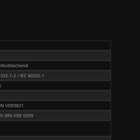
elbstlöschend
332-1-2 / IEC 60332-1
t
DIN VDE0821
ch DIN VDE 0293