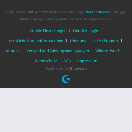
* Alle Preise inkl. gesetzl. Mehrwertsteuer zzgl.
Versandkosten
und ggf.
Nachnahmegebühren, wenn nicht anders beschrieben
Cookie-Einstellungen
Händler-Login
rechtliche Vorabinformationen
Über uns
Hilfe / Support
Kontakt
Versand und Zahlungsbedingungen
Widerrufsrecht
Datenschutz
AGB
Impressum
Realisiert mit Shopware