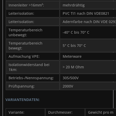
Innenleiter >16mm²:
mehrdrähtig
Leiterisolation:
PVC TI1 nach DIN VDE0821
Leiterisolation:
Adernfarbe nach DIN VDE 029
Temperaturbereich
-40° C bis 70° C
unbewegt:
Temperaturbereich
5° C bis 70° C
bewegt:
Aufmachung VPE:
Meterware
Isolationwiderstand bei
> 20 M Ohm
1km:
Betriebs-/Nennspannung:
305/500V
Prüfspannung:
2000V
VARIANTENDATEN:
Variante:
Durchmesser:
Gewicht pro m