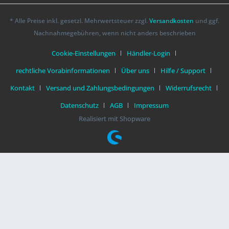
* Alle Preise inkl. gesetzl. Mehrwertsteuer zzgl.
Versandkosten
und ggf.
Nachnahmegebühren, wenn nicht anders beschrieben
Cookie-Einstellungen
Händler-Login
rechtliche Vorabinformationen
Über uns
Hilfe / Support
Kontakt
Versand und Zahlungsbedingungen
Widerrufsrecht
Datenschutz
AGB
Impressum
Realisiert mit Shopware