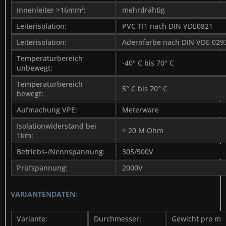
Innenleiter >16mm²:
mehrdrähtig
Leiterisolation:
PVC TI1 nach DIN VDE0821
Leiterisolation:
Adernfarbe nach DIN VDE 029
Temperaturbereich
-40° C bis 70° C
unbewegt:
Temperaturbereich
5° C bis 70° C
bewegt:
Aufmachung VPE:
Meterware
Isolationwiderstand bei
> 20 M Ohm
1km:
Betriebs-/Nennspannung:
305/500V
Prüfspannung:
2000V
VARIANTENDATEN:
Variante:
Durchmesser:
Gewicht pro m