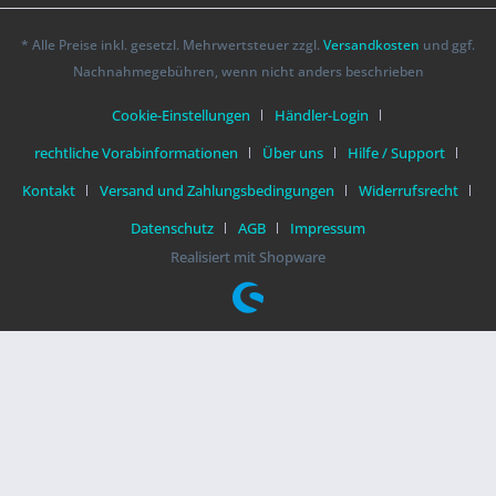
* Alle Preise inkl. gesetzl. Mehrwertsteuer zzgl.
Versandkosten
und ggf.
Nachnahmegebühren, wenn nicht anders beschrieben
Cookie-Einstellungen
Händler-Login
rechtliche Vorabinformationen
Über uns
Hilfe / Support
Kontakt
Versand und Zahlungsbedingungen
Widerrufsrecht
Datenschutz
AGB
Impressum
Realisiert mit Shopware