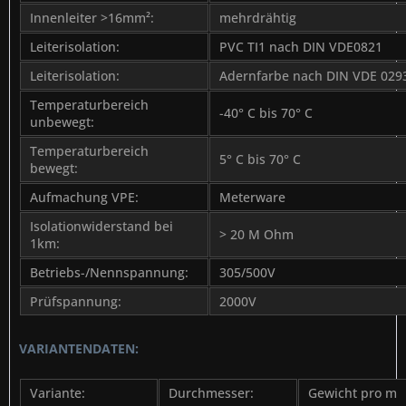
Innenleiter >16mm²:
mehrdrähtig
Leiterisolation:
PVC TI1 nach DIN VDE0821
Leiterisolation:
Adernfarbe nach DIN VDE 029
Temperaturbereich
-40° C bis 70° C
unbewegt:
Temperaturbereich
5° C bis 70° C
bewegt:
Aufmachung VPE:
Meterware
Isolationwiderstand bei
> 20 M Ohm
1km:
Betriebs-/Nennspannung:
305/500V
Prüfspannung:
2000V
VARIANTENDATEN:
Variante:
Durchmesser:
Gewicht pro m