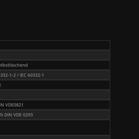
elbstlöschend
332-1-2 / IEC 60332-1
t
DIN VDE0821
ch DIN VDE 0293