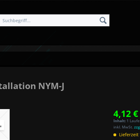
tallation NYM-J
4,12 €
Inhalt:
1 Laufe
inkl. MwSt.
zzg
Lieferzeit