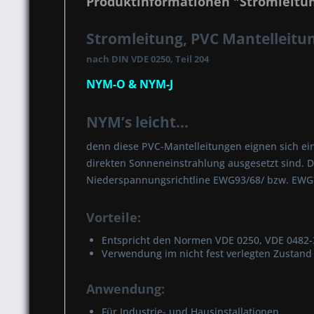
Produktinformationen "Stromleitun
Stromleitung, PVC Mantelleitun
nach DIN VDE 0250, Teil 204
NYM-O & NYM-J
NYM’s leicht...
denn diese PVC-Mantelleitungen eignen sich einf
direkten Sonneneinstrahlung ausgesetzt sind. Di
Niederspannungsrichtline EWG93/68/ bzw. EWG73
Vorteile:
Entspricht den Normen VDE 0250, VDE 0482-
Verwendung im nicht fest verlegten Zustand 
Anwendung:
Für Industrie- und Hausinstallationen