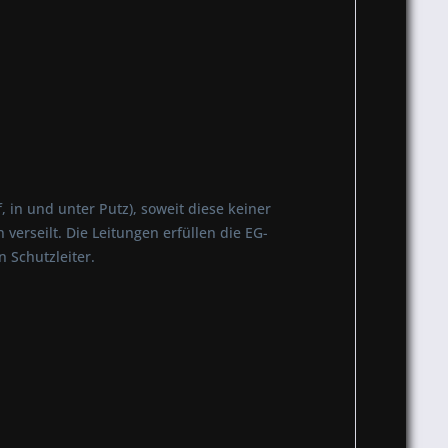
 in und unter Putz), soweit diese keiner
erseilt. Die Leitungen erfüllen die EG-
 Schutzleiter.