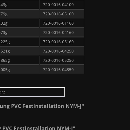
643g
720-0016-04100
779g
720-0016-05100
232g
720-0016-01160
973g
720-0016-04160
1225g
720-0016-05160
1521g
720-0016-04250
1865g
720-0016-05250
2005g
720-0016-04350
arz
ung PVC Festinstallation NYM-J"
PVC Festinstallation NYM-J"