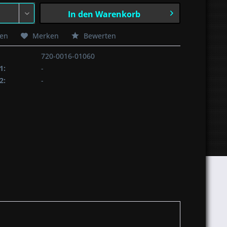
In den
Warenkorb
hen
Merken
Bewerten
720-0016-01060
1:
-
2:
-