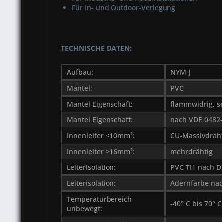
Für In- und Outdoor-Verlegung
TECHNISCHE DATEN:
Aufbau:
NYM-J
Mantel:
PVC
Mantel Eigenschaft:
flammwidrig, s
Mantel Eigenschaft:
nach VDE 0482-
Innenleiter <10mm²:
CU-Massivdrah
Innenleiter >16mm²:
mehrdrähtig
Leiterisolation:
PVC TI1 nach 
Leiterisolation:
Adernfarbe na
Temperaturbereich
-40° C bis 70° C
unbewegt: