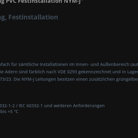
g PVC Festinstallation NYM-J"
g, Festinstallation
ach für sämtliche Installationen im Innen- und Außenbereich (auf,
e Adern sind farblich nach VDE 0293 gekennzeichnet und in Lagen v
/23. Die NYM-J Leitungen besitzen einen zusätzlichen grüngelben
332-1-2 / IEC 60332-1 und weiteren Anforderungen
bis +5 °C