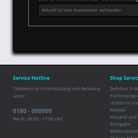
Aktuell ist kein Kommentar vorhanden
Service Hotline
Shop Servi
Telefonische Unterstützung und Beratung
Defektes Pro
Partnerprog
unter:
rechtliche V
0180 - 000000
Kontakt
Versand und
Mo-Fr, 09:00 - 17:00 Uhr
Rückgabe
Widerrufsrec