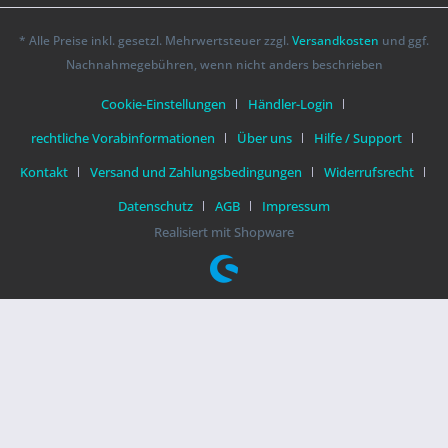
* Alle Preise inkl. gesetzl. Mehrwertsteuer zzgl.
Versandkosten
und ggf.
Nachnahmegebühren, wenn nicht anders beschrieben
Cookie-Einstellungen
Händler-Login
rechtliche Vorabinformationen
Über uns
Hilfe / Support
Kontakt
Versand und Zahlungsbedingungen
Widerrufsrecht
Datenschutz
AGB
Impressum
Realisiert mit Shopware