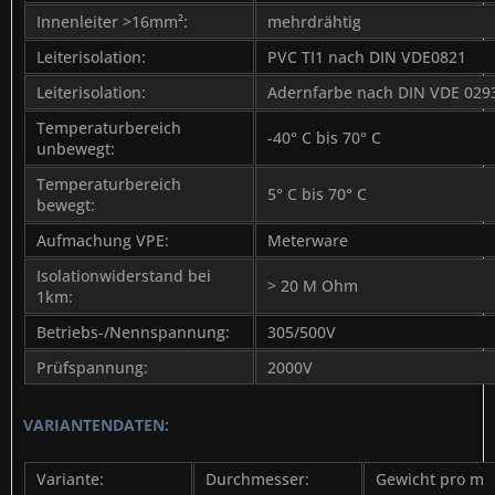
Innenleiter >16mm²:
mehrdrähtig
Leiterisolation:
PVC TI1 nach DIN VDE0821
Leiterisolation:
Adernfarbe nach DIN VDE 029
Temperaturbereich
-40° C bis 70° C
unbewegt:
Temperaturbereich
5° C bis 70° C
bewegt:
Aufmachung VPE:
Meterware
Isolationwiderstand bei
> 20 M Ohm
1km:
Betriebs-/Nennspannung:
305/500V
Prüfspannung:
2000V
VARIANTENDATEN:
Variante:
Durchmesser:
Gewicht pro m