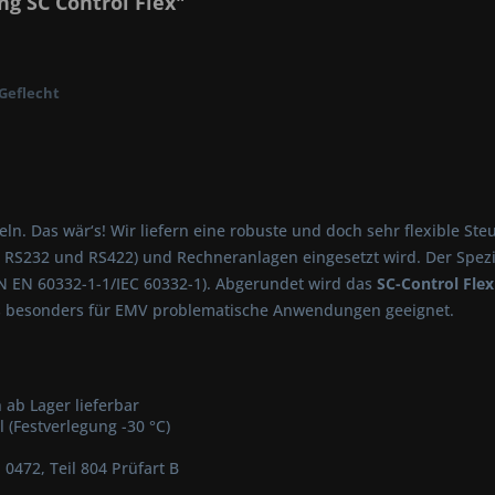
g SC Control Flex"
-Geflecht
n. Das wär‘s! Wir liefern eine robuste und doch sehr flexible Steuer
 RS232 und RS422) und Rechneranlagen eingesetzt wird. Der Spezi
DIN EN 60332-1-1/IEC 60332-1). Abgerundet wird das
SC-Control Flex
 es besonders für EMV problematische Anwendungen geeignet.
ab Lager lieferbar
 (Festverlegung -30 °C)
472, Teil 804 Prüfart B