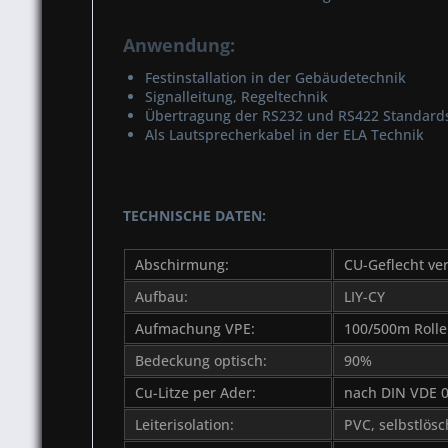
Anwendung:
Festinstallation in der Gebäudetechnik
Signalleitung, Regeltechnik
Übertragung der RS232 und RS422 Standard
Als Lautsprecherkabel in der ELA Technik
TECHNISCHE DATEN:
Abschirmung:
CU-Geflecht ve
Aufbau:
LIY-CY
Aufmachung VPE:
100/500m Rolle
Bedeckung optisch:
90%
Cu-Litze per Ader:
nach DIN VDE 0
Leiterisolation:
PVC, selbstlös