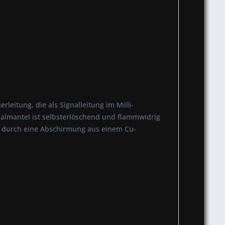
leitung, die als Signalleitung im Milli-
almantel ist selbsterlöschend und flammwidrig
durch eine Abschirmung aus einem Cu-