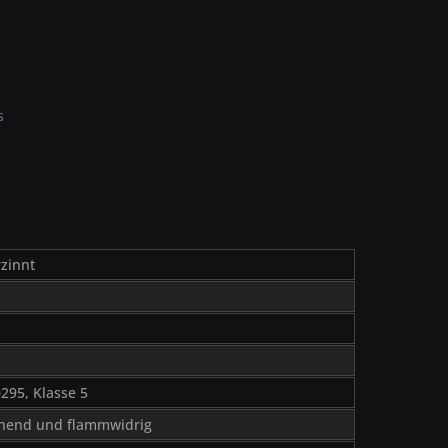
s
rzinnt
295, Klasse 5
chend und flammwidrig