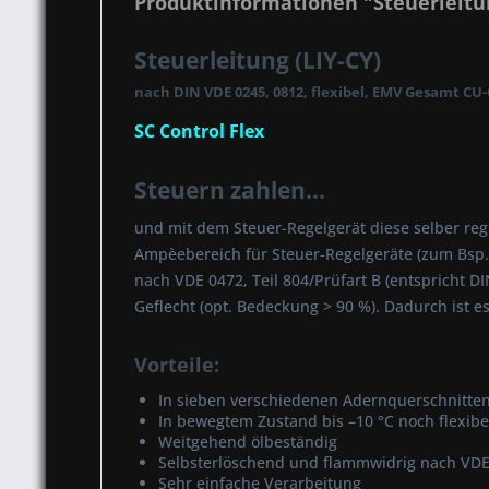
Produktinformationen "Steuerleitun
Steuerleitung (LIY-CY)
nach DIN VDE 0245, 0812, flexibel, EMV Gesamt CU
SC Control Flex
Steuern zahlen...
und mit dem Steuer-Regelgerät diese selber regel
Ampèebereich für Steuer-Regelgeräte (zum Bsp.
nach VDE 0472, Teil 804/Prüfart B (entspricht 
Geflecht (opt. Bedeckung > 90 %). Dadurch ist
Vorteile:
In sieben verschiedenen Adernquerschnitten 
In bewegtem Zustand bis –10 °C noch flexibel
Weitgehend ölbeständig
Selbsterlöschend und flammwidrig nach VDE 0
Sehr einfache Verarbeitung