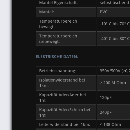
Mantel Eigenschaft:
selbstlöschend
Mantel:
PVC
Temperaturbereich
-10° C bis 70° C
bewegt:
Temperaturbereich
-40° C bis 80° C
unbewegt:
ELEKTRISCHE DATEN:
Betriebsspannung:
350V/500V (>0
Isolationwiderstand bei
> 200 M Ohm
1km:
Kapazität Ader/Ader bei
120pF
1m:
Kapazität Ader/Schirm bei
240pF
1m:
Leiterwiderstand bei 1km:
< 138 Ohm