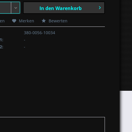
In den
Warenkorb
hen
Merken
Bewerten
380-0056-10034
1:
-
2:
-