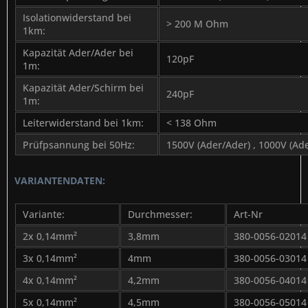
Isolationwiderstand bei
> 200 M Ohm
1km:
Kapazität Ader/Ader bei
120pF
1m:
Kapazität Ader/Schirm bei
240pF
1m:
Leiterwiderstand bei 1km:
< 138 Ohm
Prüfpsannung bei 50Hz:
1500V (Ader/Ader) , 1000V (Ad
VARIANTENDATEN:
Variante:
Durchmesser:
Art-Nr
2x 0,14mm²
3,8mm
380-0056-02014
3x 0,14mm²
4mm
380-0056-03014
4x 0,14mm²
4,2mm
380-0056-04014
5x 0,14mm²
4,5mm
380-0056-05014