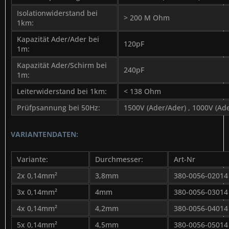
Isolationwiderstand bei
> 200 M Ohm
1km:
Kapazität Ader/Ader bei
120pF
1m:
Kapazität Ader/Schirm bei
240pF
1m:
Leiterwiderstand bei 1km:
< 138 Ohm
Prüfpsannung bei 50Hz:
1500V (Ader/Ader) , 1000V (Ad
VARIANTENDATEN:
Variante:
Durchmesser:
Art-Nr
2x 0,14mm²
3,8mm
380-0056-02014
3x 0,14mm²
4mm
380-0056-03014
4x 0,14mm²
4,2mm
380-0056-04014
5x 0,14mm²
4,5mm
380-0056-05014