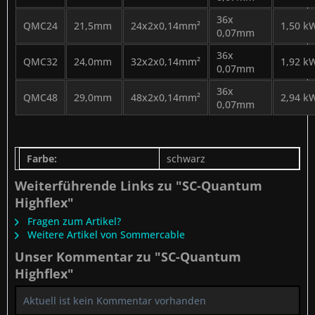
36x
QMC24
21,5mm
24x2x0,14mm²
1,50 k
0,07mm
36x
QMC32
24,0mm
32x2x0,14mm²
1,92 k
0,07mm
36x
QMC48
29,0mm
48x2x0,14mm²
2,94 k
0,07mm
Farbe:
schwarz
Weiterführende Links zu "SC-Quantum
Highflex"
Fragen zum Artikel?
Weitere Artikel von Sommercable
Unser Kommentar zu "SC-Quantum
Highflex"
Aktuell ist kein Kommentar vorhanden