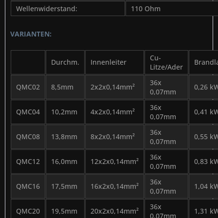
Wellenwiderstand:
110 Ohm
VARIANTEN:
Cu-
Durchm.
Innenleiter
Brandl
Litze/Ader
36x
QMC02
8,5mm
2x2x0,14mm²
0,26 k
0,07mm
36x
QMC04
10,2mm
4x2x0,14mm²
0,41 k
0,07mm
36x
QMC08
13,8mm
8x2x0,14mm²
0,55 k
0,07mm
36x
QMC12
16,0mm
12x2x0,14mm²
0,83 k
0,07mm
36x
QMC16
17,5mm
16x2x0,14mm²
1,04 k
0,07mm
36x
QMC20
19,5mm
20x2x0,14mm²
1,31 k
0,07mm