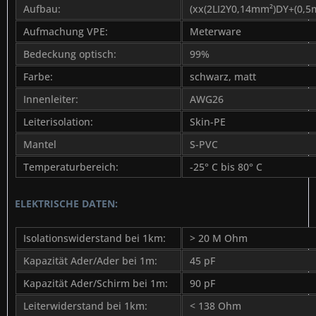
Aufbau:
(xx(2LI2Y0,14mm²)DY+(0,5
Aufmachung VPE:
Meterware
Bedeckung optisch:
99%
Farbe:
schwarz, matt
Innenleiter:
AWG26
Leiterisolation:
Skin-PE
Mantel
S-PVC
Temperaturbereich:
-25° C bis 80° C
ELEKTRISCHE DATEN:
Isolationswiderstand bei 1km:
> 20 M Ohm
Kapazität Ader/Ader bei 1m:
45 pF
Kapazität Ader/Schirm bei 1m:
90 pF
Leiterwiderstand bei 1km:
< 138 Ohm