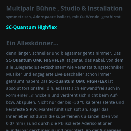
Multipair Bühne , Studio & Installation
symmetrisch, Adernpaare isoliert, mit Cu-Wendel geschirmt
SC-Quantum Highflex
Ein Alleskönner...
denn länger, schneller und biegsamer geht’s nimmer. Das
SC-Quantum QMC HIGHFLEX
ist genau das Kabel, von dem
alle „Biegeradius-Fetischisten“ wie Veranstaltungstechniker,
Musiker und engagierte Live-Beschaller schon immer
geträumt haben! Das
SC-Quantum QMC HIGHFLEX
ist
absolut torsionsfrei, d.h. es lässt sich einwandfrei auch in
Form einer „8“ wickeln und verdreht sich nicht beim Auf-
bzw. Abspulen. Nicht nur der bis –30 °C kälteresistente und
kerbfeste S-PVC-Mantel fühlt sich soft an, sogar das
Innenleben ist durch die superfeinen Cu-Einzellitzen von
0,07 mm (!) und durch die PE-isolierte Aderisolationen
wunderbar geschmeidig und bruchfest. Ab der 8-paarigen