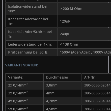
Isolationwiderstand bei
> 200 M Ohm
1km:
Kapazität Ader/Ader bei
120pF
1m:
Kapazität Ader/Schirm bei
240pF
1m:
Leiterwiderstand bei 1km:
< 138 Ohm
Prüfpsannung bei 50Hz:
1500V (Ader/Ader) , 1000V (Ad
VARIANTENDATEN:
Variante:
Durchmesser:
Art-Nr
2x 0,14mm²
3,8mm
380-0056-02014
3x 0,14mm²
4mm
380-0056-03014
4x 0,14mm²
4,2mm
380-0056-04014
5x 0,14mm²
4,5mm
380-0056-05014