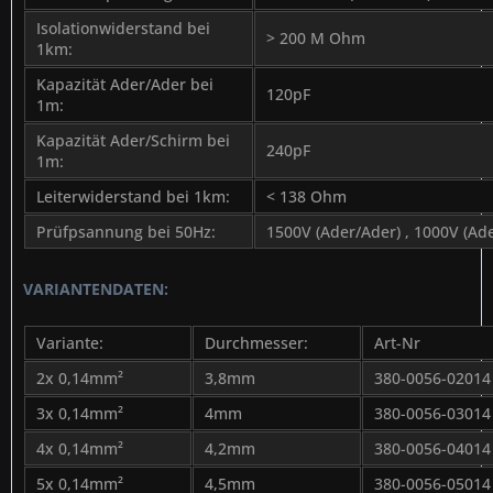
Isolationwiderstand bei
> 200 M Ohm
1km:
Kapazität Ader/Ader bei
120pF
1m:
Kapazität Ader/Schirm bei
240pF
1m:
Leiterwiderstand bei 1km:
< 138 Ohm
Prüfpsannung bei 50Hz:
1500V (Ader/Ader) , 1000V (Ad
VARIANTENDATEN:
Variante:
Durchmesser:
Art-Nr
2x 0,14mm²
3,8mm
380-0056-02014
3x 0,14mm²
4mm
380-0056-03014
4x 0,14mm²
4,2mm
380-0056-04014
5x 0,14mm²
4,5mm
380-0056-05014