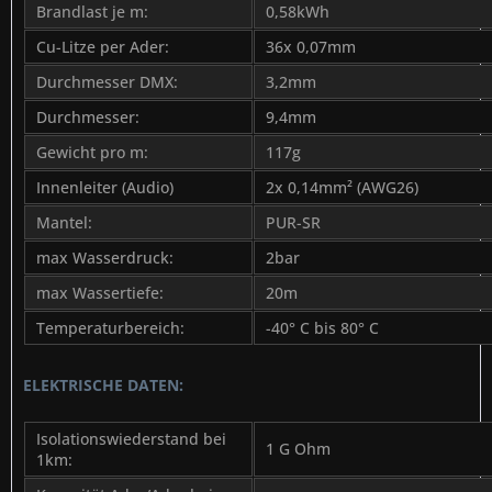
Brandlast je m:
0,58kWh
Cu-Litze per Ader:
36x 0,07mm
Durchmesser DMX:
3,2mm
Durchmesser:
9,4mm
Gewicht pro m:
117g
Innenleiter (Audio)
2x 0,14mm² (AWG26)
Mantel:
PUR-SR
max Wasserdruck:
2bar
max Wassertiefe:
20m
Temperaturbereich:
-40° C bis 80° C
ELEKTRISCHE DATEN:
Isolationswiederstand bei
1 G Ohm
1km: