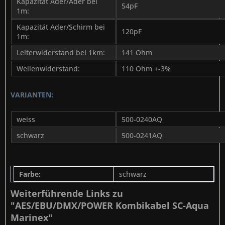
Kapazität Ader/Ader bei
54pF
1m:
Kapazität Ader/Schirm bei
120pF
1m:
Leiterwiderstand bei 1km:
141 Ohm
Wellenwiderstand:
110 Ohm +-3%
VARIANTEN:
weiss
500-0240AQ
schwarz
500-0241AQ
Farbe:
schwarz
Weiterführende Links zu
"AES/EBU/DMX/POWER Kombikabel SC-Aqua
Marinex"