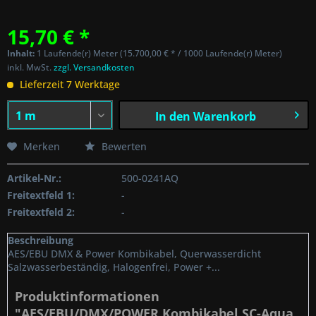
15,70 € *
Inhalt:
1 Laufende(r) Meter (15.700,00 € * / 1000 Laufende(r) Meter)
inkl. MwSt.
zzgl. Versandkosten
Lieferzeit 7 Werktage
In den
Warenkorb
Merken
Bewerten
Artikel-Nr.:
500-0241AQ
Freitextfeld 1:
-
Freitextfeld 2:
-
Beschreibung
AES/EBU DMX & Power Kombikabel, Querwasserdicht
Salzwasserbeständig, Halogenfrei, Power +...
Produktinformationen
"AES/EBU/DMX/POWER Kombikabel SC-Aqua