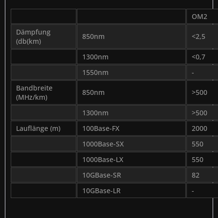
OM2
Dämpfung
850nm
<2,5
(db(km)
1300nm
<0,7
1550nm
-
Bandbreite
850nm
>500
(MHz/km)
1300nm
>500
Lauflänge (m)
100Base-FX
2000
1000Base-SX
550
1000Base-LX
550
10GBase-SR
82
10GBase-LR
-