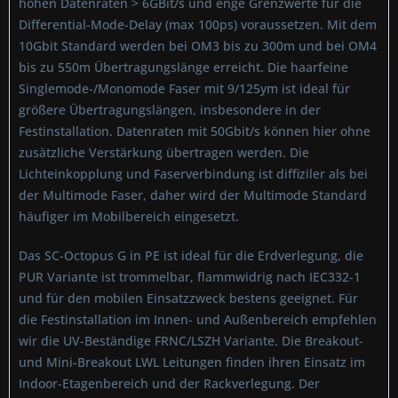
hohen Datenraten > 6GBit/s und enge Grenzwerte für die
Differential-Mode-Delay (max 100ps) voraussetzen. Mit dem
10Gbit Standard werden bei OM3 bis zu 300m und bei OM4
bis zu 550m Übertragungslänge erreicht. Die haarfeine
Singlemode-/Monomode Faser mit 9/125ym ist ideal für
größere Übertragungslängen, insbesondere in der
Festinstallation. Datenraten mit 50Gbit/s können hier ohne
zusätzliche Verstärkung übertragen werden. Die
Lichteinkopplung und Faserverbindung ist diffiziler als bei
der Multimode Faser, daher wird der Multimode Standard
häufiger im Mobilbereich eingesetzt.
Das SC-Octopus G in PE ist ideal für die Erdverlegung, die
PUR Variante ist trommelbar, flammwidrig nach IEC332-1
und für den mobilen Einsatzzweck bestens geeignet. Für
die Festinstallation im Innen- und Außenbereich empfehlen
wir die UV-Beständige FRNC/LSZH Variante. Die Breakout-
und Mini-Breakout LWL Leitungen finden ihren Einsatz im
Indoor-Etagenbereich und der Rackverlegung. Der