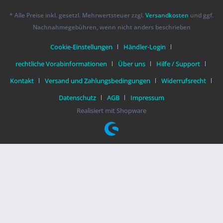
* Alle Preise inkl. gesetzl. Mehrwertsteuer zzgl.
Versandkosten
und ggf.
Nachnahmegebühren, wenn nicht anders beschrieben
Cookie-Einstellungen
Händler-Login
rechtliche Vorabinformationen
Über uns
Hilfe / Support
Kontakt
Versand und Zahlungsbedingungen
Widerrufsrecht
Datenschutz
AGB
Impressum
Realisiert mit Shopware