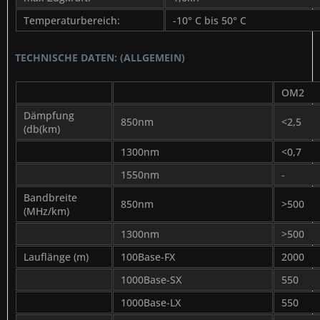
Temperaturbereich:
-10° C bis 50° C
TECHNISCHE DATEN: (ALLGEMEIN)
OM2
Dämpfung
850nm
<2,5
(db(km)
1300nm
<0,7
1550nm
-
Bandbreite
850nm
>500
(MHz/km)
1300nm
>500
Lauflänge (m)
100Base-FX
2000
1000Base-SX
550
1000Base-LX
550