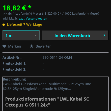
18,82 € *
Inhalt:
1 Laufende(r) Meter (18.820,00 € * / 1000 Laufende(r) Meter)
inkl. MwSt.
zzgl. Versandkosten
Lieferzeit 7 Werktage
In den
Warenkorb
Merken
Bewerten
Artikel-Nr.:
590-0511-24-OM4
Freitextfeld 1:
-
Freitextfeld 2:
-
Beschreibung
LWL-Kabel Glassfaserkabel Multimode 50/125ym und
62,5/125ym Single/Monomode 9/125ym...
Produktinformationen "LWL Kabel SC
Octopus G 0511 24x"