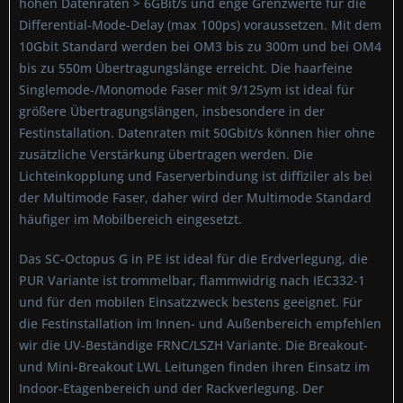
hohen Datenraten > 6GBit/s und enge Grenzwerte für die
Differential-Mode-Delay (max 100ps) voraussetzen. Mit dem
10Gbit Standard werden bei OM3 bis zu 300m und bei OM4
bis zu 550m Übertragungslänge erreicht. Die haarfeine
Singlemode-/Monomode Faser mit 9/125ym ist ideal für
größere Übertragungslängen, insbesondere in der
Festinstallation. Datenraten mit 50Gbit/s können hier ohne
zusätzliche Verstärkung übertragen werden. Die
Lichteinkopplung und Faserverbindung ist diffiziler als bei
der Multimode Faser, daher wird der Multimode Standard
häufiger im Mobilbereich eingesetzt.
Das SC-Octopus G in PE ist ideal für die Erdverlegung, die
PUR Variante ist trommelbar, flammwidrig nach IEC332-1
und für den mobilen Einsatzzweck bestens geeignet. Für
die Festinstallation im Innen- und Außenbereich empfehlen
wir die UV-Beständige FRNC/LSZH Variante. Die Breakout-
und Mini-Breakout LWL Leitungen finden ihren Einsatz im
Indoor-Etagenbereich und der Rackverlegung. Der