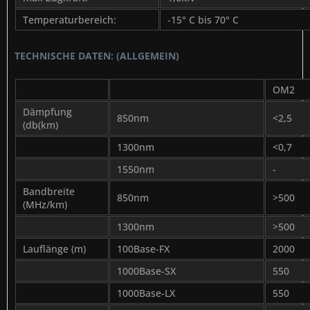
Temperaturbereich:
-15° C bis 70° C
TECHNISCHE DATEN: (ALLGEMEIN)
OM2
Dämpfung
850nm
<2,5
(db(km)
1300nm
<0,7
1550nm
-
Bandbreite
850nm
>500
(MHz/km)
1300nm
>500
Lauflänge (m)
100Base-FX
2000
1000Base-SX
550
1000Base-LX
550