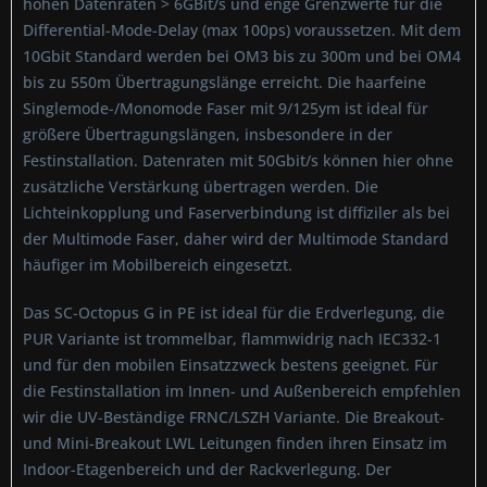
hohen Datenraten > 6GBit/s und enge Grenzwerte für die
Differential-Mode-Delay (max 100ps) voraussetzen. Mit dem
10Gbit Standard werden bei OM3 bis zu 300m und bei OM4
bis zu 550m Übertragungslänge erreicht. Die haarfeine
Singlemode-/Monomode Faser mit 9/125ym ist ideal für
größere Übertragungslängen, insbesondere in der
Festinstallation. Datenraten mit 50Gbit/s können hier ohne
zusätzliche Verstärkung übertragen werden. Die
Lichteinkopplung und Faserverbindung ist diffiziler als bei
der Multimode Faser, daher wird der Multimode Standard
häufiger im Mobilbereich eingesetzt.
Das SC-Octopus G in PE ist ideal für die Erdverlegung, die
PUR Variante ist trommelbar, flammwidrig nach IEC332-1
und für den mobilen Einsatzzweck bestens geeignet. Für
die Festinstallation im Innen- und Außenbereich empfehlen
wir die UV-Beständige FRNC/LSZH Variante. Die Breakout-
und Mini-Breakout LWL Leitungen finden ihren Einsatz im
Indoor-Etagenbereich und der Rackverlegung. Der