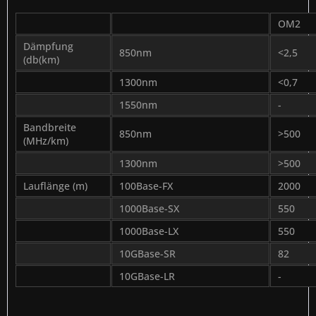
OM2
Dämpfung
850nm
<2,5
(db(km)
1300nm
<0,7
1550nm
-
Bandbreite
850nm
>500
(MHz/km)
1300nm
>500
Lauflänge (m)
100Base-FX
2000
1000Base-SX
550
1000Base-LX
550
10GBase-SR
82
10GBase-LR
-