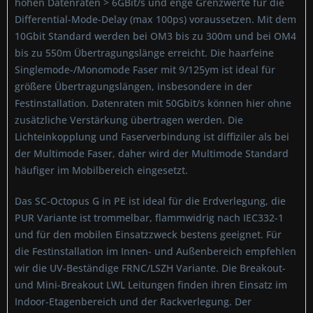
hohen Datenraten > 6GBit/s und enge Grenzwerte für die
Differential-Mode-Delay (max 100ps) voraussetzen. Mit dem
10Gbit Standard werden bei OM3 bis zu 300m und bei OM4
bis zu 550m Übertragungslänge erreicht. Die haarfeine
Singlemode-/Monomode Faser mit 9/125ym ist ideal für
größere Übertragungslängen, insbesondere in der
Festinstallation. Datenraten mit 50Gbit/s können hier ohne
zusätzliche Verstärkung übertragen werden. Die
Lichteinkopplung und Faserverbindung ist diffiziler als bei
der Multimode Faser, daher wird der Multimode Standard
häufiger im Mobilbereich eingesetzt.
Das SC-Octopus G in PE ist ideal für die Erdverlegung, die
PUR Variante ist trommelbar, flammwidrig nach IEC332-1
und für den mobilen Einsatzzweck bestens geeignet. Für
die Festinstallation im Innen- und Außenbereich empfehlen
wir die UV-Beständige FRNC/LSZH Variante. Die Breakout-
und Mini-Breakout LWL Leitungen finden ihren Einsatz im
Indoor-Etagenbereich und der Rackverlegung. Der