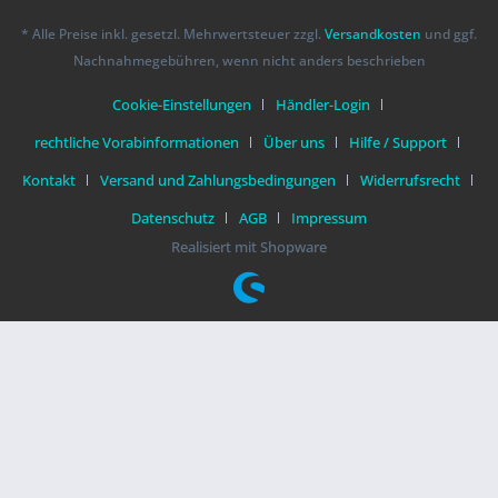
* Alle Preise inkl. gesetzl. Mehrwertsteuer zzgl.
Versandkosten
und ggf.
Nachnahmegebühren, wenn nicht anders beschrieben
Cookie-Einstellungen
Händler-Login
rechtliche Vorabinformationen
Über uns
Hilfe / Support
Kontakt
Versand und Zahlungsbedingungen
Widerrufsrecht
Datenschutz
AGB
Impressum
Realisiert mit Shopware