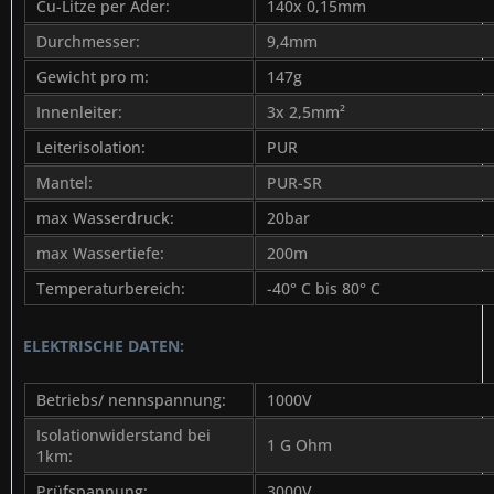
Cu-Litze per Ader:
140x 0,15mm
Durchmesser:
9,4mm
Gewicht pro m:
147g
Innenleiter:
3x 2,5mm²
Leiterisolation:
PUR
Mantel:
PUR-SR
max Wasserdruck:
20bar
max Wassertiefe:
200m
Temperaturbereich:
-40° C bis 80° C
ELEKTRISCHE DATEN:
Betriebs/ nennspannung:
1000V
Isolationwiderstand bei
1 G Ohm
1km:
Prüfspannung:
3000V