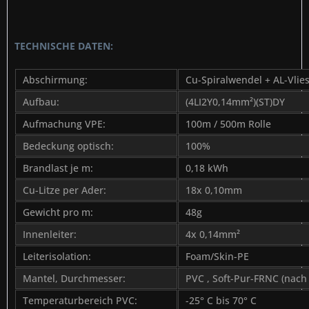
TECHNISCHE DATEN:
Abschirmung:
Cu-Spiralwendel + AL-Vlie
Aufbau:
(4LI2Y0,14mm²)(ST)DY
Aufmachung VPE:
100m / 500m Rolle
Bedeckung optisch:
100%
Brandlast je m:
0,18 kWh
Cu-Litze per Ader:
18x 0,10mm
Gewicht pro m:
48g
Innenleiter:
4x 0,14mm²
Leiterisolation:
Foam/Skin-PE
Mantel, Durchmesser:
PVC , Soft-Pur-FRNC (nach
Temperaturbereich PVC:
-25° C bis 70° C