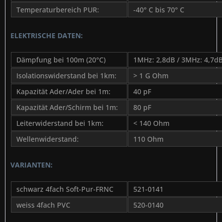
Temperaturbereich PUR:
-40° C bis 70° C
ELEKTRISCHE DATEN:
Dämpfung bei 100m (20°C)
1MHz: 2,8dB / 3MHz: 4,7dB
Isolationswiderstand bei 1km:
> 1 G Ohm
Kapazität Ader/Ader bei 1m:
40 pF
Kapazität Ader/Schirm bei 1m:
80 pF
Leiterwiderstand bei 1km:
< 140 Ohm
Wellenwiderstand:
110 Ohm
VARIANTEN:
schwarz 4fach Soft-Pur-FRNC
521-0141
weiss 4fach PVC
520-0140