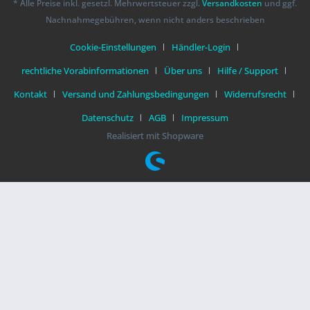
* Alle Preise inkl. gesetzl. Mehrwertsteuer zzgl.
Versandkosten
und ggf.
Nachnahmegebühren, wenn nicht anders beschrieben
Cookie-Einstellungen
Händler-Login
rechtliche Vorabinformationen
Über uns
Hilfe / Support
Kontakt
Versand und Zahlungsbedingungen
Widerrufsrecht
Datenschutz
AGB
Impressum
Realisiert mit Shopware