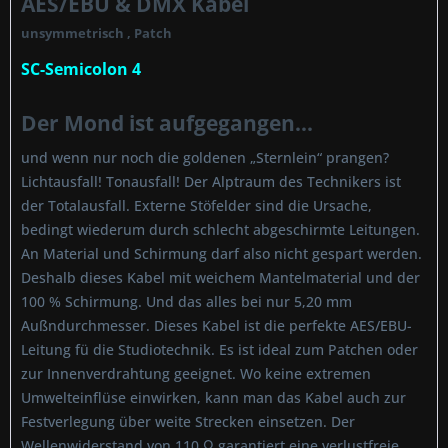
AES/EBU & DMX Kabel
unsymmetrisch , Patch
SC-Semicolon 4
Der Mond ist aufgegangen...
und wenn nur noch die goldenen „Sternlein“ prangen?
Lichtausfall! Tonausfall! Der Alptraum des Technikers ist
der Totalausfall. Externe Stöfelder sind die Ursache,
bedingt wiederum durch schlecht abgeschirmte Leitungen.
An Material und Schirmung darf also nicht gespart werden.
Deshalb dieses Kabel mit weichem Mantelmaterial und der
100 % Schirmung. Und das alles bei nur 5,20 mm
Außndurchmesser. Dieses Kabel ist die perfekte AES/EBU-
Leitung fü die Studiotechnik. Es ist ideal zum Patchen oder
zur Innenverdrahtung geeignet. Wo keine extremen
Umwelteinflüse einwirken, kann man das Kabel auch zur
Festverlegung über weite Strecken einsetzen. Der
Wellenwiderstand von 110 Ω garantiert eine verlustfreie