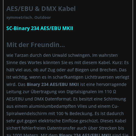
AES/EBU & DMX Kabel
symmetrisch, Outdoor
SC-Binary 234 AES/EBU MKII
Mit der Freundin...
wie Tarzan durch den Urwald schwingen. Im wahrsten
Sinne des Wortes könnten Sie es mit diesem Kabel. Kurz: Es
hält viel aus, ob auf Zug oder auf Biegen und Brechen. Das
ist wichtig, wenn es in scharfkantigen Lichttraversen verlegt
wird. Das
Binary 234 AES/EBU MKII
ist eine hervorragende
Leitung zur Übertragung von Digitalsignalen im 110 Ω
AES/EBU und DMX Datenformat. Es besitzt eine Schirmung
aus einem aluminiumbedampften Vlies und einem Cu-
Spiralwendelschirm mit 100 % Bedeckung. Es ist dadurch
sehr gut gegen elektrische Einflüse geschüzt. Dieses Kabel
sichert fehlerfreien Datentransfer auch über Strecken bis
zu 1000 Metern. Mit dem
Binary 234 AES/EBU MKII
sind Sie