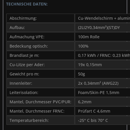
TECHNISCHE DATEN:
Abschirmung:
Cu-Wendelschirm + alumi
Aufbau:
(2LI2Y0,34mm²)(ST)DY
Aufmachung VPE:
100m Rolle
Bedeckung optisch:
100%
Brandlast je m:
0,17 kWh / FRNC: 0,23 kW
Cu-Litze per Ader:
19x 0,15mm
Gewicht pro m:
50g
Innenleiter:
2x 0,34mm² (AWG22)
Leiterisolation:
Foam/Skin-PE 1,5mm
Mantel, Durchmesser PVC/PUR:
6,2mm
Mantel, Durchmesser FRNC:
Prüfart C 4,6mm
Temperaturbereich:
-25° C bis 70° C