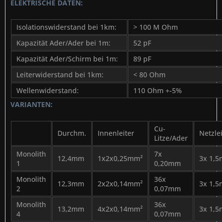
ELEKTRISCHE DATEN:
Isolationswiderstand bei 1km:
> 100 M Ohm
Kapazität Ader/Ader bei 1m:
52 pF
Kapazität Ader/Schirm bei 1m:
89 pF
Leiterwiderstand bei 1km:
< 80 Ohm
Wellenwiderstand:
110 Ohm +-5%
VARIANTEN:
Cu-
Durchm.
Innenleiter
Netzle
Litze/Ader
Monolith
7x
12,4mm
1x2x0,25mm²
3x 1,
1
0,20mm
Monolith
36x
12,3mm
2x2x0,14mm²
3x 1,
2
0,07mm
Monolith
36x
13,2mm
4x2x0,14mm²
3x 1,
4
0,07mm