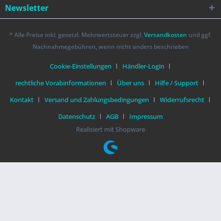
Newsletter
* Alle Preise inkl. gesetzl. Mehrwertsteuer zzgl.
Versandkosten
und ggf.
Nachnahmegebühren, wenn nicht anders beschrieben
Cookie-Einstellungen
Händler-Login
rechtliche Vorabinformationen
Über uns
Hilfe / Support
Kontakt
Versand und Zahlungsbedingungen
Widerrufsrecht
Datenschutz
AGB
Impressum
Realisiert mit Shopware