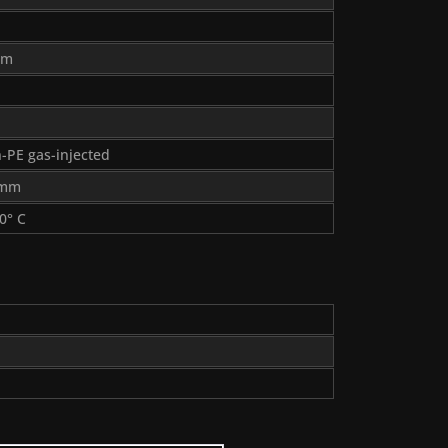
mm
-PE gas-injected
5mm
70° C