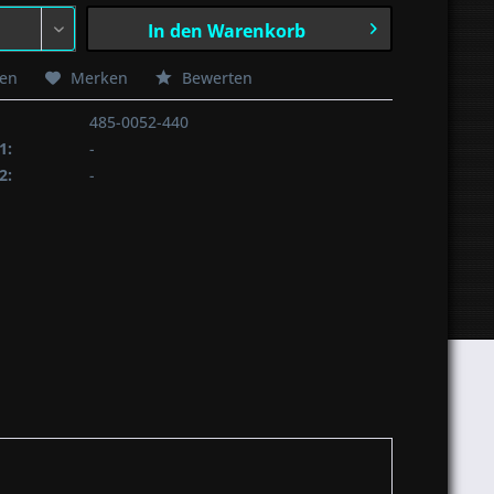
In den
Warenkorb
hen
Merken
Bewerten
485-0052-440
1:
-
2:
-