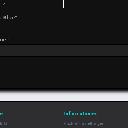
arz
a Blue"
lue"
ce
Informationen
dukt
Cookie-Einstellungen