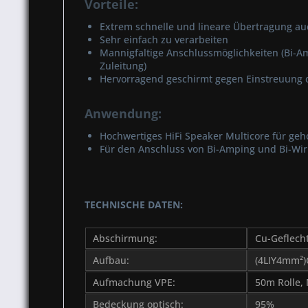
Vorteile:
Extrem schnelle und lineare Übertragung au
Sehr einfach zu verarbeiten
Mannigfaltige Anschlussmöglichkeiten (Bi-Am
Zuleitung)
Hervorragend geschirmt gegen Einstreuung d
Anwendung:
Hochwertiges HiFi Speaker Multicore für g
Für den Anschluss von Bi-Amping und Bi-W
TECHNISCHE DATEN:
Abschirmung:
Cu-Geflecht
Aufbau:
(4LIY4mm²)
Aufmachung VPE:
50m Rolle,
Bedeckung optisch:
95%