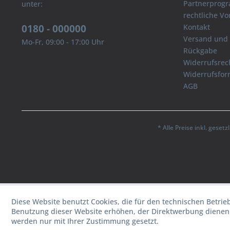
Partnerprog
unter:
rechtliche V
0180 - 000000
Kontakt
Versand und
Mo-Fr, 09:00 - 17:00 Uhr
Rückgabe
Widerrufsrec
Widerrufsfor
AGB
* Alle Preise inkl. geset
Diese Website benutzt Cookies, die für den technischen Betrie
Benutzung dieser Website erhöhen, der Direktwerbung dienen 
werden nur mit Ihrer Zustimmung gesetzt.