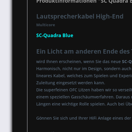
Produktinformationen "SC Quadra 
Lautsprecherkabel High-End
Multicore
SC-Quadra Blue
Ein Licht am anderen Ende des 
wird Ihnen erscheinen, wenn Sie das neue
SC-
Harmonisch, nicht nur im Design, sondern auch
lineares Kabel, welches zum Spielen und Experim
Zuleitung eingesetzt werden kann.
Die superfeinen OFC Litzen haben wir so versei
einem speziellen Gasschäumverfahren. Daraus r
Längen eine wichtige Rolle spielen. Auch bei Ü
Gönnen Sie sich und Ihrer HiFi Anlage eines de