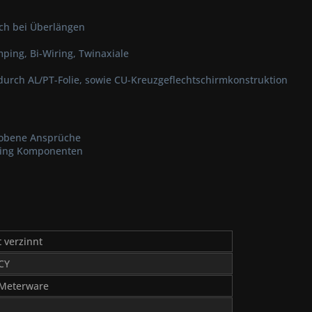
ch bei Überlängen
ping, Bi-Wiring, Twinaxiale
urch AL/PT-Folie, sowie CU-Kreuzgeflechtschirmkonstruktion
ehobene Ansprüche
iring Komponenten
 verzinnt
CY
 Meterware