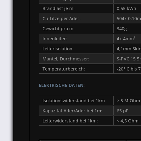
Brandlast je m:
0,55 kWh
Cu-Litze per Ader:
504x 0,10
Gewicht pro m:
340g
Innenleiter:
4x 4mm²
Leiterisolation:
4,1mm Skin
Mantel, Durchmesser:
S-PVC 15,
Temperaturbereich:
-20° C bis 
ELEKTRISCHE DATEN:
Isolationswiderstand bei 1km
> 5 M Ohm
Kapazität Ader/Ader bei 1m:
65 pF
Leiterwiderstand bei 1km:
< 4,5 Ohm