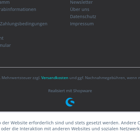
ramm
Newsletter
orabinformationen
Über uns
Datenschutz
 Zahlungsbedingungen
Impressum
ht
mular
zl. Mehrwertsteuer zzgl.
Versandkosten
und ggf. Nachnahmegebühren, wenn ni
Realisiert mit Shopware
b der Website erforderlich sind und stets gesetzt werden. Andere 
oder die Interaktion mit anderen Websites und sozialen Netzwerke