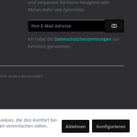
und verpassen Sie keine Neuigkeit oder
Aktion mehr von ZyntroNet.
Ich habe die
Datenschutzbestimmungen
zur
Kenntnis genommen.
cht anders beschrieben
Cookies, die den Komfort bei
n vereinfachen sollen,
Ablehnen
Konfigurieren