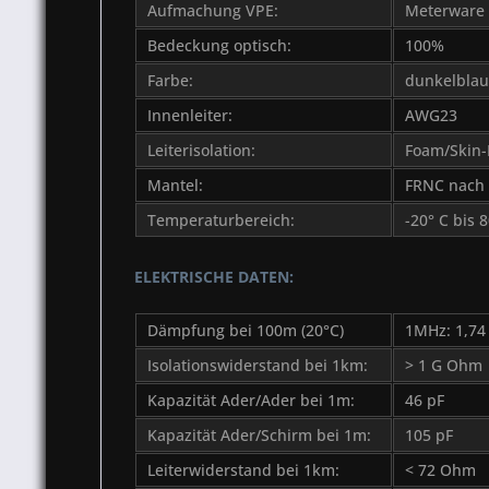
Aufmachung VPE:
Meterware
Bedeckung optisch:
100%
Farbe:
dunkelblau
Innenleiter:
AWG23
Leiterisolation:
Foam/Skin
Mantel:
FRNC nach 
Temperaturbereich:
-20° C bis 
ELEKTRISCHE DATEN:
Dämpfung bei 100m (20°C)
1MHz: 1,74
Isolationswiderstand bei 1km:
> 1 G Ohm
Kapazität Ader/Ader bei 1m:
46 pF
Kapazität Ader/Schirm bei 1m:
105 pF
Leiterwiderstand bei 1km:
< 72 Ohm