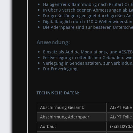
Halogenfrei & flammwidrig nach Prüfart C (I
In über 9 verschiedenen Abmessungen ab Lag
Für große Längen geeignet durch großen Ad
Digitaltauglich durch 110 Ω Wellenwiderstan
Die Adernpaare sind zur besseren Untersche
Anwendung:
Einsatz als Audio-, Modulations-, und AES/E
Festverlegung in öffentlichen Gebäuden, wi
Verlegung in Sendeanstalten, zur Verbindu
Für Erdverlegung
TECHNISCHE DATEN:
Abschirmung Gesamt:
AL/PT Folie
Abschirmung Adernpaar:
AL/PT Folie
Aufbau:
(xx(2LI2Y0