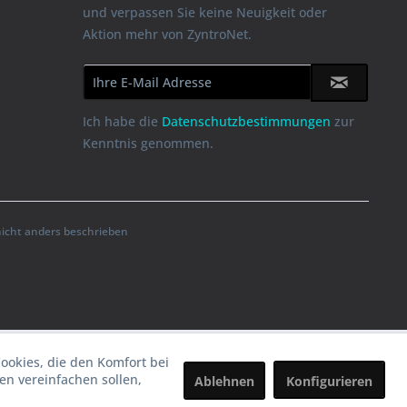
und verpassen Sie keine Neuigkeit oder
Aktion mehr von ZyntroNet.
Ich habe die
Datenschutzbestimmungen
zur
Kenntnis genommen.
cht anders beschrieben
Cookies, die den Komfort bei
n vereinfachen sollen,
Ablehnen
Konfigurieren