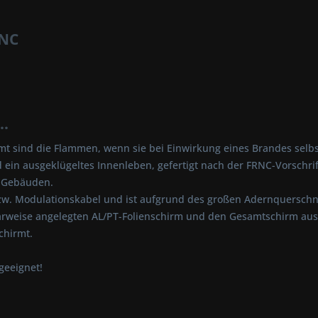
RNC
..
 sind die Flammen, wenn sie bei Einwirkung eines Brandes selbst
d ein ausgeklügeltes Innenleben, gefertigt nach der FRNC-Vorschri
en Gebäuden.
 bzw. Modulationskabel und ist aufgrund des großen Adernquerschn
rweise angelegten AL/PT-Folienschirm und den Gesamtschirm aus C
chirmt.
geeignet!