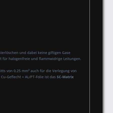
erlöschen und dabei keine giftigen Gase
ft für halogenfreie und flammwidrige Leitungen.
itts von 0,25 mm² auch für die Verlegung von
u-Geflecht + AL/PT-Folie ist das
SC-Matrix