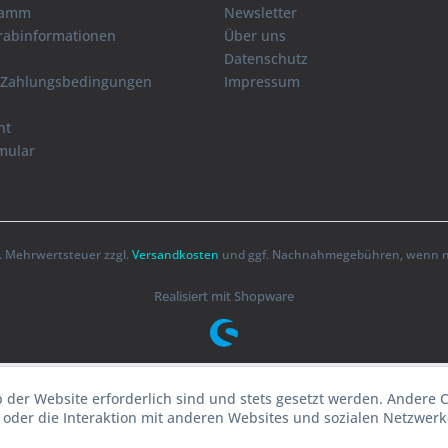
ramm
Newsletter
orabinformationen
Über uns
Datenschutz
 Zahlungsbedingungen
Impressum
ht
mular
zl. Mehrwertsteuer zzgl.
Versandkosten
und ggf. Nachnahmegebühren, wenn ni
Realisiert mit Shopware
b der Website erforderlich sind und stets gesetzt werden. Andere 
oder die Interaktion mit anderen Websites und sozialen Netzwerke