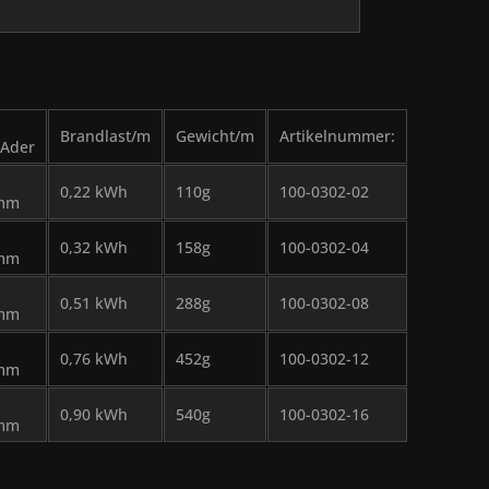
Brandlast/m
Gewicht/m
Artikelnummer:
/Ader
0,22 kWh
110g
100-0302-02
mm
0,32 kWh
158g
100-0302-04
mm
0,51 kWh
288g
100-0302-08
mm
0,76 kWh
452g
100-0302-12
mm
0,90 kWh
540g
100-0302-16
mm