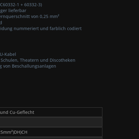
EC60332-1 + 60332-3)
er lieferbar
ernquerschnitt von 0,25 mm²
d
idung nummeriert und farblich codiert
BU-Kabel
e Schulen, Theatern und Discotheken
ng von Beschallungsanlagen
 und Cu-Geflecht
,25mm²)DH)CH