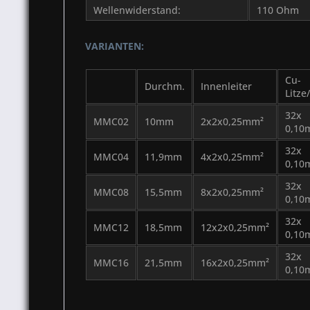
Wellenwiderstand:
110 Ohm
VARIANTEN:
Cu-
Durchm.
Innenleiter
Litze
32x
MMC02
10mm
2x2x0,25mm²
0,10
32x
MMC04
11,9mm
4x2x0,25mm²
0,10
32x
MMC08
15,5mm
8x2x0,25mm²
0,10
32x
MMC12
18,5mm
12x2x0,25mm²
0,10
32x
MMC16
21,5mm
16x2x0,25mm²
0,10