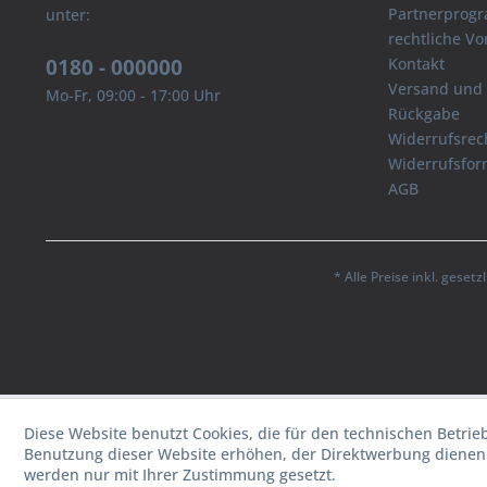
Partnerprog
unter:
rechtliche V
0180 - 000000
Kontakt
Versand und
Mo-Fr, 09:00 - 17:00 Uhr
Rückgabe
Widerrufsrec
Widerrufsfor
AGB
* Alle Preise inkl. geset
Diese Website benutzt Cookies, die für den technischen Betrie
Benutzung dieser Website erhöhen, der Direktwerbung dienen 
werden nur mit Ihrer Zustimmung gesetzt.