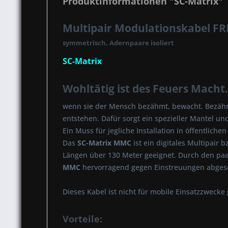
Produktinformationen "SC-Matrix"
Multipair Modulationskabel F
symmetrisch, Adernpaare isoliert
SC-Matrix
Wohltätig ist des Feuers Macht.
wenn sie der Mensch bezähmt, bewacht. Bezähmt
entstehen. Dafür sorgt ein spezieller Mantel un
Ein Muss für jegliche Installation in öffentlich
Das
SC-Matrix MMC
ist ein digitales Multipair
Längen über 130 Meter geeignet. Durch den paa
MMC
hervorragend gegen Einstreuungen abges
Dieses Kabel ist nicht für mobile Einsatzzwecke 
Vorteile: