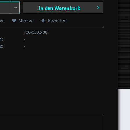
In den
Warenkorb
hen
Merken
Bewerten
100-0302-08
1:
-
2:
-