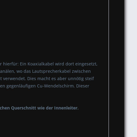
ierfür: Ein Koaxialkabel wird dort eingesetzt,
kanälen, wo das Lautsprecherkabel zwischen
t verwendet. Dies macht es aber unnötig steif
en gegenläufigen Cu-Wendelschirm. Dieser
ichen Querschnitt wie der Innenleiter.