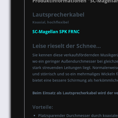
Produktinformationen "SC-Magella
Lautsprecherkabel
Koaxial, hochflexibel
SC-Magellan SPK FRNC
Leise rieselt der Schnee...
Sie kennen diese verkaufsfördernden Musikgeräu
wo ein geringer Außendurchmesser bei gleichze
stark streuenden Leitungen liegt. Normalerweis
und störrisch und so ein mehrmaliges Wickeln 
bietet eine bessere Schirmung als herkömmliche
Beim Einsatz als Lautsprecherkabel wird der ver
Vorteile:
Platzsparender Durchmesser durch koaxial