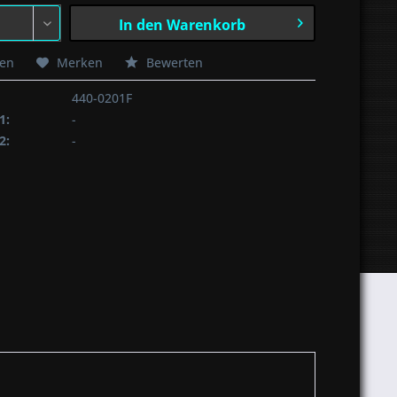
In den
Warenkorb
hen
Merken
Bewerten
440-0201F
1:
-
2:
-