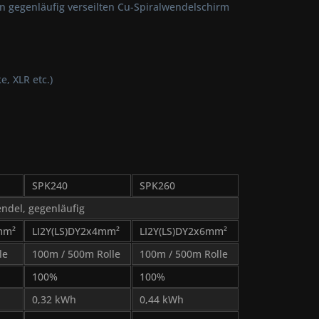
 gegenläufig verseilten Cu-Spiralwendelschirm
, XLR etc.)
SPK240
SPK260
ndel, gegenläufig
mm²
LI2Y(LS)DY2x4mm²
LI2Y(LS)DY2x6mm²
le
100m / 500m Rolle
100m / 500m Rolle
100%
100%
0,32 kWh
0,44 kWh