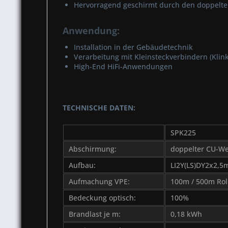
Hervorragend geschirmt durch den doppelten
Anwendung:
Installation in der Gebäudetechnik
Verarbeitung mit Kleinsteckverbindern (Klinke
High-End HiFi-Anwendungen
TECHNISCHE DATEN:
SPK225
Abschirmung:
doppelter CU-We
Aufbau:
LI2Y(LS)DY2x2,5
Aufmachung VPE:
100m / 500m Rol
Bedeckung optisch:
100%
Brandlast je m:
0,18 kWh