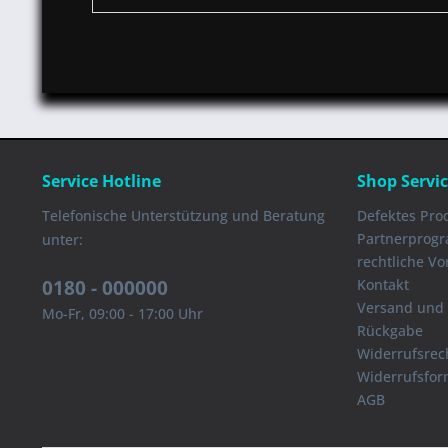
Service Hotline
Shop Servi
Telefonische Unterstützung und Beratung
Defektes Pro
Partnerprog
unter:
rechtliche V
0180 - 000000
Kontakt
Versand und
Mo-Fr, 09:00 - 17:00 Uhr
Rückgabe
Widerrufsrec
Widerrufsfor
AGB