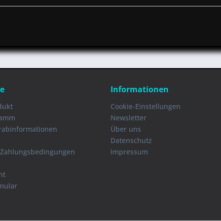
ce
Informationen
dukt
Cookie-Einstellungen
ramm
Newsletter
orabinformationen
Über uns
Datenschutz
 Zahlungsbedingungen
Impressum
ht
mular