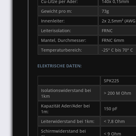
Cu-Litze per Ader:
140x 0,15mm
Gewicht pro m:
73g
Innenleiter:
2x 2,5mm² (AWG
Leiterisolation:
FRNC
Mantel, Durchmesser:
FRNC 6mm
Temperaturbereich:
-25° C bis 70° C
ELEKTRISCHE DATEN:
SPK225
Isolationswiderstand bei
> 200 M Ohm
1km
Kapazität Ader/Ader bei
150 pF
1m:
Leiterwiderstand bei 1km:
< 7,8 Ohm
Schirmwiderstand bei
< 9 Ohm