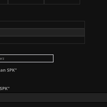
arz
lan SPK"
 SPK"