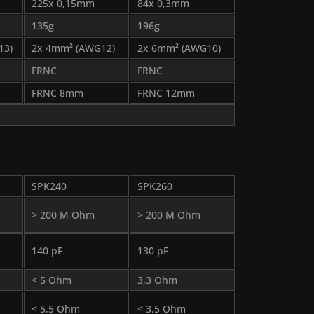
225x 0,15mm
84x 0,3mm
135g
196g
13)
2x 4mm² (AWG12)
2x 6mm² (AWG10)
FRNC
FRNC
FRNC 8mm
FRNC 12mm
SPK240
SPK260
> 200 M Ohm
> 200 M Ohm
140 pF
130 pF
< 5 Ohm
3,3 Ohm
< 5,5 Ohm
< 3,5 Ohm