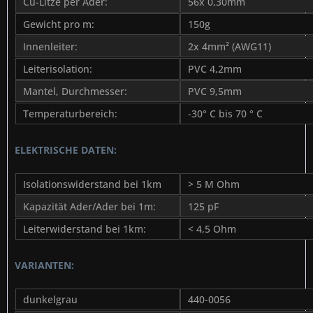
Cu-Litze per Ader:
56x 0,30mm
Gewicht pro m:
150g
Innenleiter:
2x 4mm² (AWG11)
Leiterisolation:
PVC 4,2mm
Mantel, Durchmesser:
PVC 9,5mm
Temperaturbereich:
-30° C bis 70 ° C
ELEKTRISCHE DATEN:
Isolationswiderstand bei 1km
> 5 M Ohm
Kapazität Ader/Ader bei 1m:
125 pF
Leiterwiderstand bei 1km:
< 4,5 Ohm
VARIANTEN:
dunkelgrau
440-0056