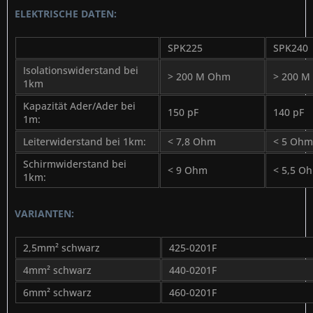
ELEKTRISCHE DATEN:
SPK225
SPK240
Isolationswiderstand bei
> 200 M Ohm
> 200 
1km
Kapazität Ader/Ader bei
150 pF
140 pF
1m:
Leiterwiderstand bei 1km:
< 7,8 Ohm
< 5 Ohm
Schirmwiderstand bei
< 9 Ohm
< 5,5 O
1km:
VARIANTEN:
2,5mm² schwarz
425-0201F
4mm² schwarz
440-0201F
6mm² schwarz
460-0201F