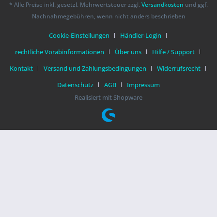
* Alle Preise inkl. gesetzl. Mehrwertsteuer zzgl.
Versandkosten
und ggf.
Nachnahmegebühren, wenn nicht anders beschrieben
Cookie-Einstellungen
Händler-Login
rechtliche Vorabinformationen
Über uns
Hilfe / Support
Kontakt
Versand und Zahlungsbedingungen
Widerrufsrecht
Datenschutz
AGB
Impressum
Realisiert mit Shopware