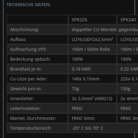
TECHNISCHE DATEN:
SPK225
SPK240
Abschirmung:
doppelter CU-Wendel, gegenläu
Aufbau:
LI2Y(LS)DY2x2,5mm²
LI2Y(LS
Aufmachung VPE:
100m / 500m Rolle
100m / 
Bedeckung optisch:
100%
100%
Brandlast je m:
0,18 kWh
0,32 kW
Cu-Litze per Ader:
140x 0,15mm
225x 0
Gewicht pro m:
73g
135g
Innenleiter:
2x 2,5mm² (AWG13)
2x 4mm²
Leiterisolation:
FRNC
FRNC
Mantel, Durchmesser:
FRNC 6mm
FRNC 8
Temperaturbereich:
-25° C bis 70° C