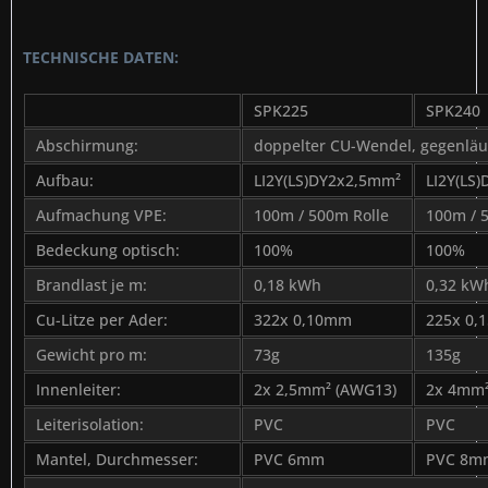
TECHNISCHE DATEN:
SPK225
SPK240
Abschirmung:
doppelter CU-Wendel, gegenläu
Aufbau:
LI2Y(LS)DY2x2,5mm²
LI2Y(LS
Aufmachung VPE:
100m / 500m Rolle
100m / 
Bedeckung optisch:
100%
100%
Brandlast je m:
0,18 kWh
0,32 kW
Cu-Litze per Ader:
322x 0,10mm
225x 0
Gewicht pro m:
73g
135g
Innenleiter:
2x 2,5mm² (AWG13)
2x 4mm²
Leiterisolation:
PVC
PVC
Mantel, Durchmesser:
PVC 6mm
PVC 8m