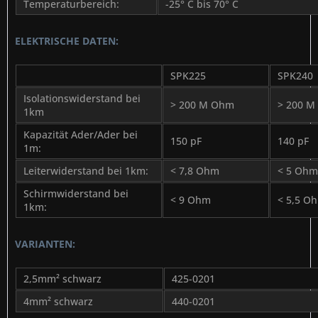
Temperaturbereich:
-25° C bis 70° C
ELEKTRISCHE DATEN:
SPK225
SPK240
Isolationswiderstand bei
> 200 M Ohm
> 200 
1km
Kapazität Ader/Ader bei
150 pF
140 pF
1m:
Leiterwiderstand bei 1km:
< 7,8 Ohm
< 5 Ohm
Schirmwiderstand bei
< 9 Ohm
< 5,5 O
1km:
VARIANTEN:
2,5mm² schwarz
425-0201
4mm² schwarz
440-0201