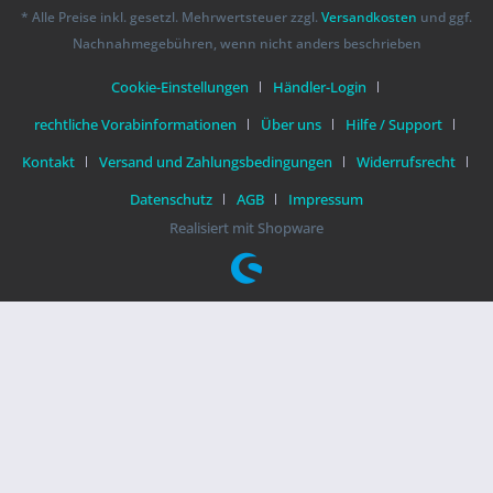
* Alle Preise inkl. gesetzl. Mehrwertsteuer zzgl.
Versandkosten
und ggf.
Nachnahmegebühren, wenn nicht anders beschrieben
Cookie-Einstellungen
Händler-Login
rechtliche Vorabinformationen
Über uns
Hilfe / Support
Kontakt
Versand und Zahlungsbedingungen
Widerrufsrecht
Datenschutz
AGB
Impressum
Realisiert mit Shopware