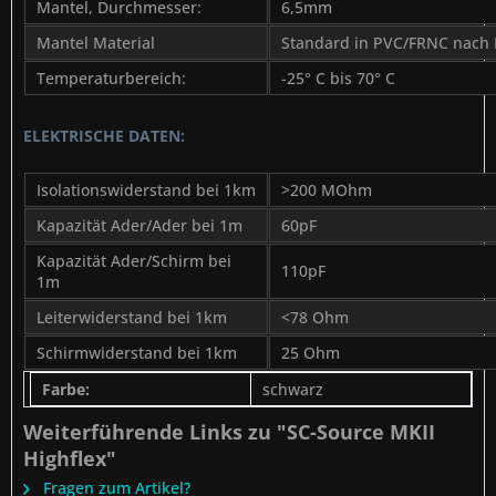
Mantel, Durchmesser:
6,5mm
Mantel Material
Standard in PVC/FRNC nach 
Temperaturbereich:
-25° C bis 70° C
ELEKTRISCHE DATEN:
Isolationswiderstand bei 1km
>200 MOhm
Kapazität Ader/Ader bei 1m
60pF
Kapazität Ader/Schirm bei
110pF
1m
Leiterwiderstand bei 1km
<78 Ohm
Schirmwiderstand bei 1km
25 Ohm
Farbe:
schwarz
Weiterführende Links zu "SC-Source MKII
Highflex"
Fragen zum Artikel?