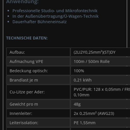
Anwendung:
Professionelle Studio- und Mikrofontechnik
In der Außenübertragung/Ü-Wagen-Technik
Dauerhafter Bühneneinsatz
TECHNISCHE DATEN:
Aufbau:
(2LI2Y0,25mm²)(ST)DY
Aufmachung VPE
100m / 500m Rolle
Bedeckung optisch:
100%
Brandlast je m
0,21 kWh
PVC/PUR: 128 x 0,05mm / FR
Cu-Litze per Ader:
0,10mm
Gewicht pro m
48g
Innenleiter:
2x 0,25mm² (AWG23)
Leiterisolation:
PE 1,55mm