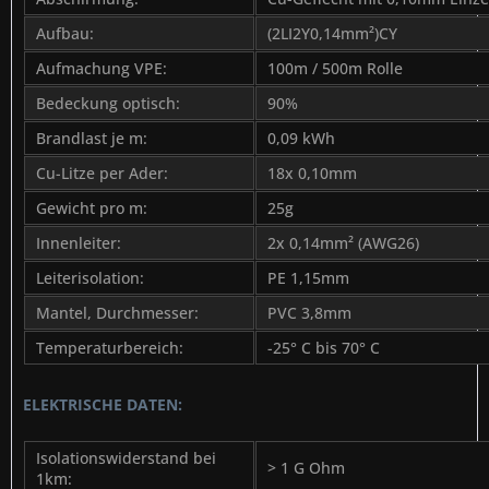
Aufbau:
(2LI2Y0,14mm²)CY
Aufmachung VPE:
100m / 500m Rolle
Bedeckung optisch:
90%
Brandlast je m:
0,09 kWh
Cu-Litze per Ader:
18x 0,10mm
Gewicht pro m:
25g
Innenleiter:
2x 0,14mm² (AWG26)
Leiterisolation:
PE 1,15mm
Mantel, Durchmesser:
PVC 3,8mm
Temperaturbereich:
-25° C bis 70° C
ELEKTRISCHE DATEN:
Isolationswiderstand bei
> 1 G Ohm
1km: