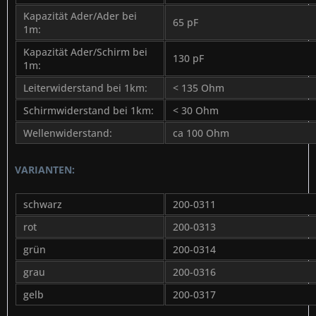
Kapazität Ader/Ader bei
65 pF
1m:
Kapazität Ader/Schirm bei
130 pF
1m:
Leiterwiderstand bei 1km:
< 135 Ohm
Schirmwiderstand bei 1km:
< 30 Ohm
Wellenwiderstand:
ca 100 Ohm
VARIANTEN:
schwarz
200-0311
rot
200-0313
grün
200-0314
grau
200-0316
gelb
200-0317