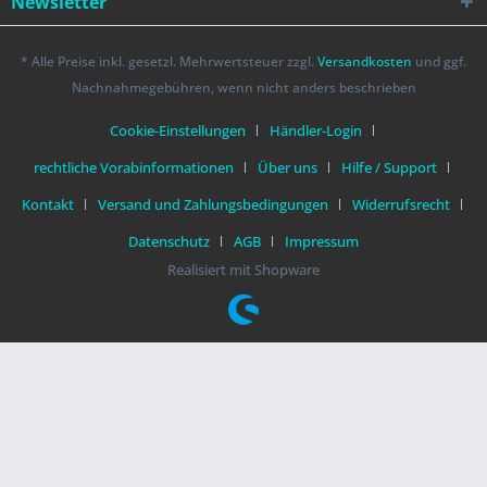
Newsletter
* Alle Preise inkl. gesetzl. Mehrwertsteuer zzgl.
Versandkosten
und ggf.
Nachnahmegebühren, wenn nicht anders beschrieben
Cookie-Einstellungen
Händler-Login
rechtliche Vorabinformationen
Über uns
Hilfe / Support
Kontakt
Versand und Zahlungsbedingungen
Widerrufsrecht
Datenschutz
AGB
Impressum
Realisiert mit Shopware