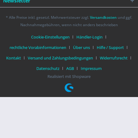
Newsletter
* Alle Preise inkl. gesetzl. Mehrwertsteuer zzgl.
Versandkosten
und ggf.
Nachnahmegebühren, wenn nicht anders beschrieben
Cookie-Einstellungen
Händler-Login
rechtliche Vorabinformationen
Über uns
Hilfe / Support
Kontakt
Versand und Zahlungsbedingungen
Widerrufsrecht
Datenschutz
AGB
Impressum
Realisiert mit Shopware