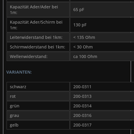
Kapazität Ader/Ader bei
65 pF
1m:
Kapazität Ader/Schirm bei
130 pF
1m:
Leiterwiderstand bei 1km:
< 135 Ohm
Schirmwiderstand bei 1km:
< 30 Ohm
Wellenwiderstand:
ca 100 Ohm
VARIANTEN:
schwarz
200-0311
rot
200-0313
grün
200-0314
grau
200-0316
gelb
200-0317