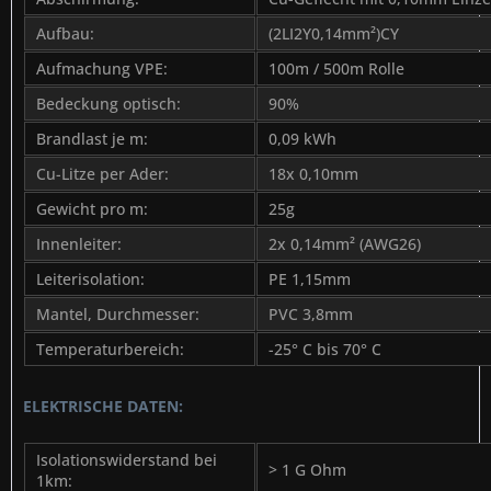
Aufbau:
(2LI2Y0,14mm²)CY
Aufmachung VPE:
100m / 500m Rolle
Bedeckung optisch:
90%
Brandlast je m:
0,09 kWh
Cu-Litze per Ader:
18x 0,10mm
Gewicht pro m:
25g
Innenleiter:
2x 0,14mm² (AWG26)
Leiterisolation:
PE 1,15mm
Mantel, Durchmesser:
PVC 3,8mm
Temperaturbereich:
-25° C bis 70° C
ELEKTRISCHE DATEN:
Isolationswiderstand bei
> 1 G Ohm
1km: