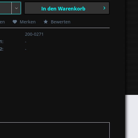
In den
Warenkorb
hen
Merken
Bewerten
200-0271
1:
-
2:
-