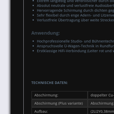
Extrem langlebig und verdrillsicher durch 
Absolut neutrale und verlustfreie Audioübe
Hervorragende Schirmung durch dichten ge
Sehr flexibel durch enge Adern- und Litzenv
Verlustfreie Übertragung über weite Streck
Anwendung:
Hochprofessionelle Studio- und Bühnentech
Anspruchsvolle Ü-Wagen-Technik in Rundfu
Erstklassige HiFi-Verbindung (Leiter rot und 
TECHNISCHE DATEN:
Abschirmung:
doppelter Cu
Abschirmung (Plus variante)
Abschirmung 
Aufbau:
(2LI2Y0,38mm