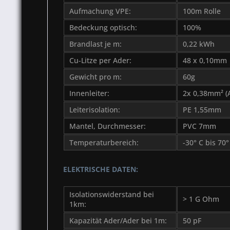
Aufmachung VPE:
100m Rolle
Bedeckung optisch:
100%
Brandlast je m:
0,22 kWh
Cu-Litze per Ader:
48 x 0,10mm
Gewicht pro m:
60g
Innenleiter:
2x 0,38mm² 
Leiterisolation:
PE 1,55mm
Mantel, Durchmesser:
PVC 7mm
Temperaturbereich:
-30° C bis 70°
ELEKTRISCHE DATEN:
Isolationswiderstand bei
> 1 G Ohm
1km:
Kapazität Ader/Ader bei 1m:
50 pF