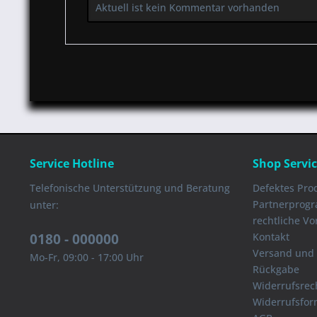
Aktuell ist kein Kommentar vorhanden
Service Hotline
Shop Servi
Telefonische Unterstützung und Beratung
Defektes Pro
Partnerprog
unter:
rechtliche V
0180 - 000000
Kontakt
Versand und
Mo-Fr, 09:00 - 17:00 Uhr
Rückgabe
Widerrufsrec
Widerrufsfor