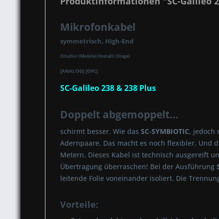
Produktinformationen "SC-Galileo 2
Mikrofonkabel
symmetrisch, High-End
(Studio) (Mobile) (Install) (Stage)
[ANALOG] [OFC]
SC-Galileo 238 & 238 Plus
Doppelt abgemoppelt...
schirmt besser. Wie das
SC-SYMBIOTIC
, jedoch
Adernpaare. Das macht es noch flexibler. Und d
Metern. Dieses Kabel ist technisch ausgereift 
Übertragung überraschen! Bei der Ausführung
leitende Folie voneinander isoliert. Die Trenn
Vorteile: