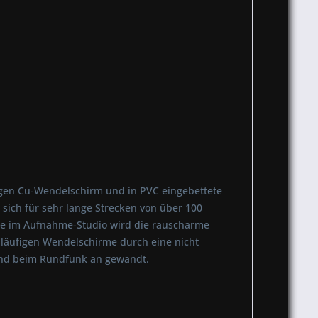
igen Cu-Wendelschirm und in PVC eingebettete
sich für sehr lange Strecken von über 100
äste im Aufnahme-Studio wird die rauscharme
nläufigen Wendelschirme durch eine nicht
s und beim Rundfunk an gewandt.