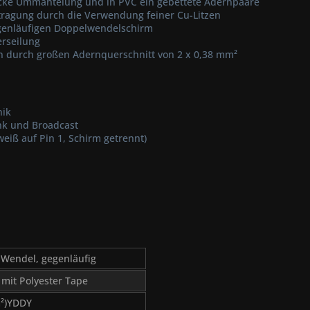
dicke Ummantelung und in PVC ein gebettete Adernpaare
rtragung durch die Verwendung feiner Cu-Litzen
genläufigen Doppelwendelschirm
erseilung
en durch großen Adernquerschnitt von 2 x 0,38 mm²
nik
nk und Broadcast
weiß auf Pin 1, Schirm getrennt)
-Wendel, gegenläufig
mit Polyester Tape
²)YDDY