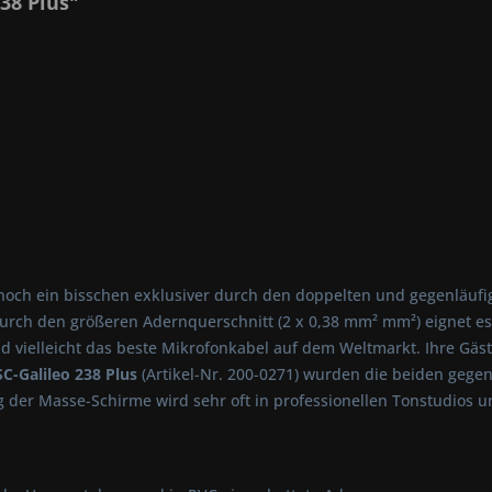
38 Plus"
 noch ein bisschen exklusiver durch den doppelten und gegenläuf
urch den größeren Adernquerschnitt (2 x 0,38 mm² mm²) eignet es 
und vielleicht das beste Mikrofonkabel auf dem Weltmarkt. Ihre G
SC-Galileo 238 Plus
(Artikel-Nr. 200-0271) wurden die beiden gege
ung der Masse-Schirme wird sehr oft in professionellen Tonstudio