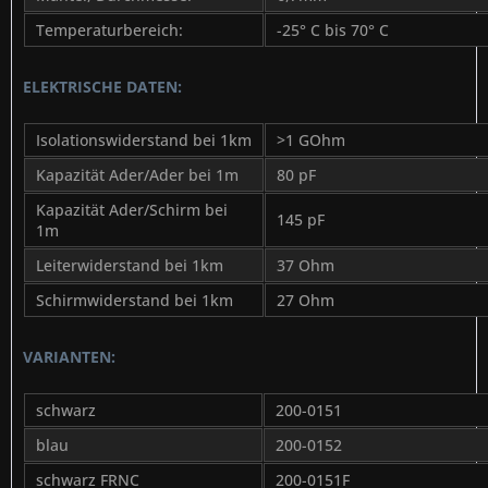
Temperaturbereich:
-25° C bis 70° C
ELEKTRISCHE DATEN:
Isolationswiderstand bei 1km
>1 GOhm
Kapazität Ader/Ader bei 1m
80 pF
Kapazität Ader/Schirm bei
145 pF
1m
Leiterwiderstand bei 1km
37 Ohm
Schirmwiderstand bei 1km
27 Ohm
VARIANTEN:
schwarz
200-0151
blau
200-0152
schwarz FRNC
200-0151F