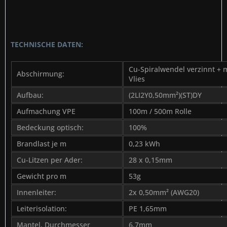
TECHNISCHE DATEN:
Cu-Spiralwendel verzinnt + m
Abschirmung:
Vlies
Aufbau:
(2LI2Y0,50mm²)(ST)DY
Aufmachung VPE
100m / 500m Rolle
Bedeckung optisch:
100%
Brandlast je m
0,23 kWh
Cu-Litzen per Ader:
28 x 0,15mm
Gewicht pro m
53g
Innenleiter:
2x 0,50mm² (AWG20)
Leiterisolation:
PE 1,65mm
Mantel, Durchmesser
6,7mm