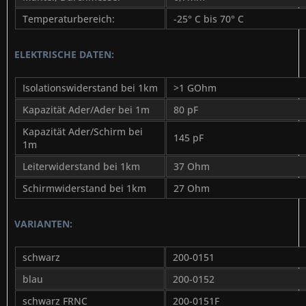
Temperaturbereich:
-25° C bis 70° C
ELEKTRISCHE DATEN:
Isolationswiderstand bei 1km
>1 GOhm
Kapazität Ader/Ader bei 1m
80 pF
Kapazität Ader/Schirm bei
145 pF
1m
Leiterwiderstand bei 1km
37 Ohm
Schirmwiderstand bei 1km
27 Ohm
VARIANTEN:
schwarz
200-0151
blau
200-0152
schwarz FRNC
200-0151F