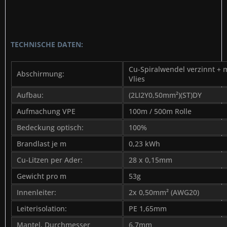
TECHNISCHE DATEN:
Cu-Spiralwendel verzinnt + m
Abschirmung:
Vlies
Aufbau:
(2LI2Y0,50mm²)(ST)DY
Aufmachung VPE
100m / 500m Rolle
Bedeckung optisch:
100%
Brandlast je m
0,23 kWh
Cu-Litzen per Ader:
28 x 0,15mm
Gewicht pro m
53g
Innenleiter:
2x 0,50mm² (AWG20)
Leiterisolation:
PE 1,65mm
Mantel, Durchmesser
6,7mm