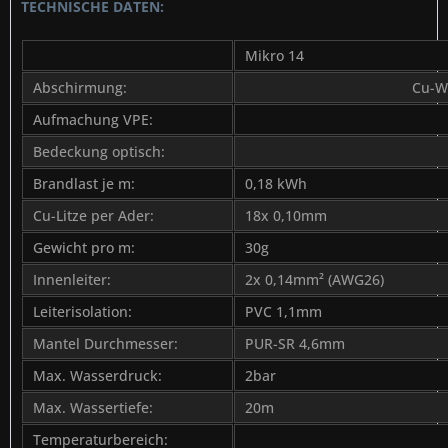
TECHNISCHE DATEN:
Mikro 14
Abschirmung:
Cu-W
Aufmachung VPE:
Bedeckung optisch:
Brandlast je m:
0,18 kWh
Cu-Litze per Ader:
18x 0,10mm
Gewicht pro m:
30g
Innenleiter:
2x 0,14mm² (AWG26)
Leiterisolation:
PVC 1,1mm
Mantel Durchmesser:
PUR-SR 4,6mm
Max. Wasserdruck:
2bar
Max. Wassertiefe:
20m
Temperaturbereich: