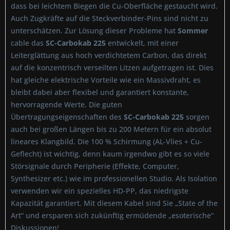
dass bei leichtem Biegen die Cu-Oberfläche gestaucht wird.
Auch Zugkräfte auf die Steckverbinder-Pins sind nicht zu
unterschätzen. Zur Lösung dieser Probleme hat
Sommer
cable
das
SC-Carbokab 225
entwickelt, mit einer
Leiterglättung aus hoch verdichtetem Carbon, das direkt
auf die konzentrisch verseilten Litzen aufgetragen ist. Dies
hat gleiche elektrische Vorteile wie ein Massivdraht, es
bleibt dabei aber flexibel und garantiert konstante,
hervorragende Werte. Die guten
Übertragungseigenschaften des
SC-Carbokab 225
sorgen
auch bei großen Längen bis zu 200 Metern für ein absolut
lineares Klangbild. Die 100 % Schirmung (AL-Vlies + Cu-
Geflecht) ist wichtig, denn kaum irgendwo gibt es so viele
Störsignale durch Peripherie (Effekte, Computer,
Synthesizer etc.) wie im professionellen Studio. Als Isolation
verwenden wir ein spezielles HD-PP, das niedrigste
Kapazität garantiert. Mit diesem Kabel sind Sie „State of the
Art“ und ersparen sich zukünftig ermüdende „esoterische“
Diskussionen!