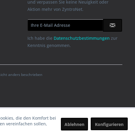
und verpassen Sie keine Neuigkeit oder
Aktion mehr von ZyntroNet.
Ich habe die
Datenschutzbestimmungen
zur
Kenntnis genommen.
cht anders beschrieben
Cookies, die den Komfort bei
n vereinfachen sollen,
Ablehnen
Konfigurieren