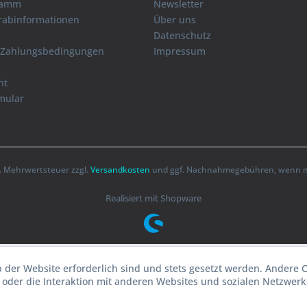
ramm
Newsletter
orabinformationen
Über uns
Datenschutz
 Zahlungsbedingungen
Impressum
ht
mular
zl. Mehrwertsteuer zzgl.
Versandkosten
und ggf. Nachnahmegebühren, wenn ni
Realisiert mit Shopware
b der Website erforderlich sind und stets gesetzt werden. Andere 
oder die Interaktion mit anderen Websites und sozialen Netzwerke