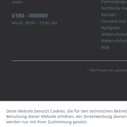
Partnerprog
unter:
rechtliche V
0180 - 000000
Kontakt
Versand und
Mo-Fr, 09:00 - 17:00 Uhr
Rückgabe
Widerrufsrec
Widerrufsfor
AGB
* Alle Preise inkl. geset
Diese Website benutzt Cookies, die für den technischen Betrie
Benutzung dieser Website erhöhen, der Direktwerbung dienen 
werden nur mit Ihrer Zustimmung gesetzt.