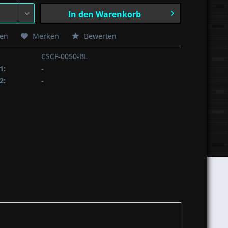
In den
Warenkorb
hen
Merken
Bewerten
CSCF-0050-BL
1:
-
2:
-