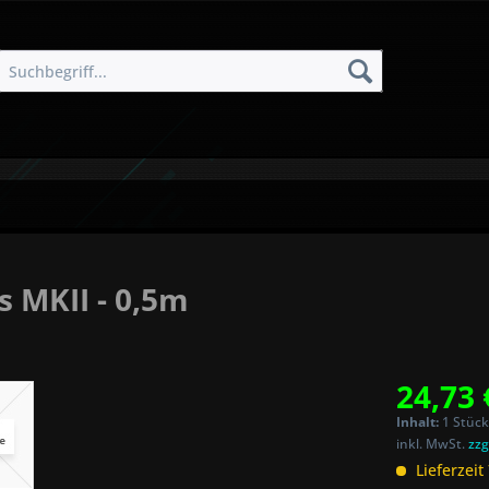
s MKII - 0,5m
24,73 
Inhalt:
1 Stück
inkl. MwSt.
zzg
Lieferzeit