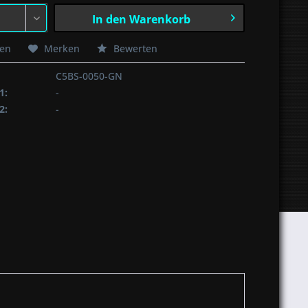
In den
Warenkorb
hen
Merken
Bewerten
C5BS-0050-GN
1:
-
2:
-