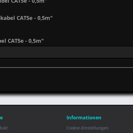
bel CAT5e - 0,5m"
kabel CAT5e - 0,5m"
l CAT5e - 0,5m"
ce
Informationen
dukt
Cookie-Einstellungen