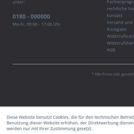
Partnerprog
unter:
rechtliche V
0180 - 000000
Kontakt
Versand und
Mo-Fr, 09:00 - 17:00 Uhr
Rückgabe
Widerrufsrec
Widerrufsfor
AGB
* Alle Preise inkl. geset
Diese Website benutzt Cookies, die für den technischen Betrie
Benutzung dieser Website erhöhen, der Direktwerbung dienen 
werden nur mit Ihrer Zustimmung gesetzt.