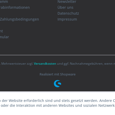
ramm
Newsletter
orabinformationen
Über uns
Datenschutz
 Zahlungsbedingungen
Impressum
ht
mular
zl. Mehrwertsteuer zzgl.
Versandkosten
und ggf. Nachnahmegebühren, wenn ni
Realisiert mit Shopware
b der Website erforderlich sind und stets gesetzt werden. Andere 
oder die Interaktion mit anderen Websites und sozialen Netzwerke