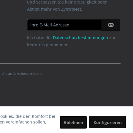
und verpassen Sie keine Neuigkeit oder
Aktion mehr von ZyntroNet.
Ich habe die
Datenschutzbestimmungen
zur
Kenntnis genommen.
cht anders beschrieben
Cookies, die den Komfort bei
n vereinfachen sollen,
Ablehnen
Konfigurieren