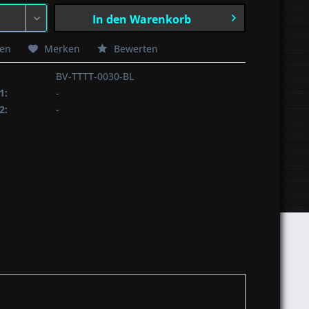
In den
Warenkorb
hen
Merken
Bewerten
BV-TTTT-0030-BL
1:
-
2:
-