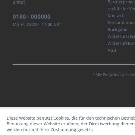
Partnerprog
unter:
rechtliche V
0180 - 000000
Kontakt
Versand und
Mo-Fr, 09:00 - 17:00 Uhr
Rückgabe
Widerrufsrec
Widerrufsfor
AGB
* Alle Preise inkl. geset
Diese Website benutzt Cookies, die für den technischen Betrie
Benutzung dieser Website erhöhen, der Direktwerbung dienen 
werden nur mit Ihrer Zustimmung gesetzt.