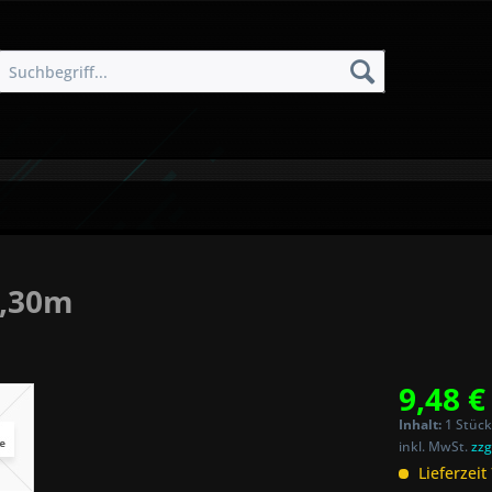
0,30m
9,48 €
Inhalt:
1 Stück
inkl. MwSt.
zzg
Lieferzeit