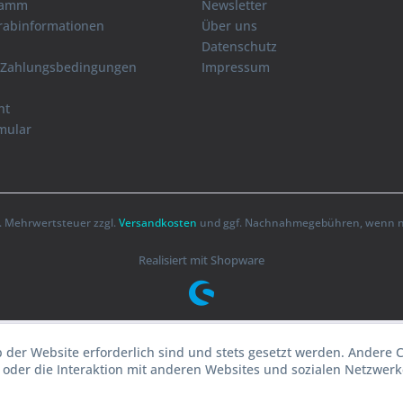
ramm
Newsletter
orabinformationen
Über uns
Datenschutz
 Zahlungsbedingungen
Impressum
ht
mular
zl. Mehrwertsteuer zzgl.
Versandkosten
und ggf. Nachnahmegebühren, wenn ni
Realisiert mit Shopware
b der Website erforderlich sind und stets gesetzt werden. Andere 
oder die Interaktion mit anderen Websites und sozialen Netzwerke