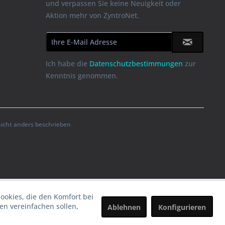
und verpassen Sie keine Neuigkeit oder
Aktion mehr von ZyntroNet.
Ich habe die
Datenschutzbestimmungen
zur
Kenntnis genommen.
cht anders beschrieben
Cookies, die den Komfort bei
n vereinfachen sollen,
Ablehnen
Konfigurieren