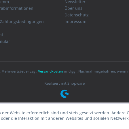
ramm
Newsletter
orabinformationen
Über uns
Datenschutz
 Zahlungsbedingungen
Impressum
ht
mular
zl. Mehrwertsteuer zzgl.
Versandkosten
und ggf. Nachnahmegebühren, wenn ni
Realisiert mit Shopware
b der Website erforderlich sind und stets gesetzt werden. Andere 
oder die Interaktion mit anderen Websites und sozialen Netzwerke