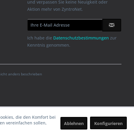
und verpassen Sie keine Neuigkeit oder
Aktion mehr von ZyntroNet.
Ich habe die
Datenschutzbestimmungen
zur
Kenntnis genommen.
cht anders beschrieben
Cookies, die den Komfort bei
n vereinfachen sollen,
Ablehnen
Konfigurieren