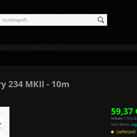
y 234 MKII - 10m
59,37 
Inhalt:
1 Stück
inkl. MwSt.
zzg
Lieferzeit