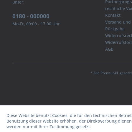
Partnerprog
unter:
rechtliche V
0180 - 000000
Kontakt
Versand und
Mo-Fr, 09:00 - 17:00 Uhr
Rückgabe
Widerrufsrec
Widerrufsfor
AGB
* Alle Preise inkl. geset
Diese Website benutzt Cookies, die für den technischen Betrie
Benutzung dieser Website erhöhen, der Direktwerbung dienen 
werden nur mit Ihrer Zustimmung gesetzt.