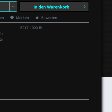
In den
Warenkorb
hen
Merken
Bewerten
B2Y7-1000-BL
1:
-
2:
-