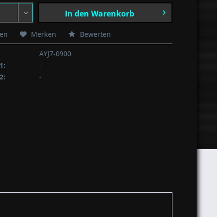
In den
Warenkorb
hen
Merken
Bewerten
AYJ7-0900
1:
-
2:
-