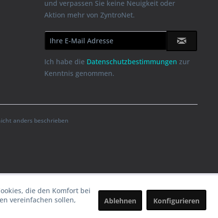
und verpassen Sie keine Neuigkeit oder
Aktion mehr von ZyntroNet.
Ich habe die
Datenschutzbestimmungen
zur
Kenntnis genommen.
cht anders beschrieben
Cookies, die den Komfort bei
n vereinfachen sollen,
Ablehnen
Konfigurieren