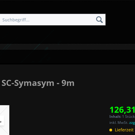
g SC-Symasym - 9m
126,31
Inhalt:
1 Stück
inkl. MwSt.
zzg
Lieferzeit