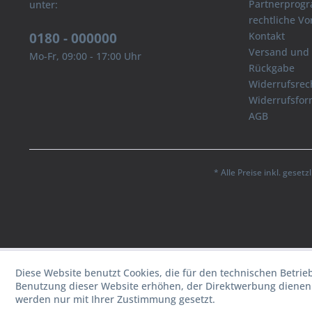
Partnerprog
unter:
rechtliche V
0180 - 000000
Kontakt
Versand und
Mo-Fr, 09:00 - 17:00 Uhr
Rückgabe
Widerrufsrec
Widerrufsfor
AGB
* Alle Preise inkl. geset
Diese Website benutzt Cookies, die für den technischen Betrie
Benutzung dieser Website erhöhen, der Direktwerbung dienen 
werden nur mit Ihrer Zustimmung gesetzt.