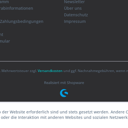
ramm
Newsletter
orabinformationen
Über uns
Datenschutz
 Zahlungsbedingungen
Impressum
ht
mular
zl. Mehrwertsteuer zzgl.
Versandkosten
und ggf. Nachnahmegebühren, wenn ni
Realisiert mit Shopware
b der Website erforderlich sind und stets gesetzt werden. Andere 
oder die Interaktion mit anderen Websites und sozialen Netzwerke