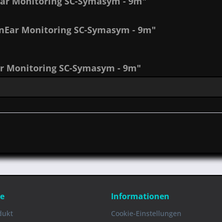
Ear Monitoring SC-Symasym - 9m"
InEar Monitoring SC-Symasym - 9m"
r Monitoring SC-Symasym - 9m"
ce
Informationen
dukt
Cookie-Einstellungen